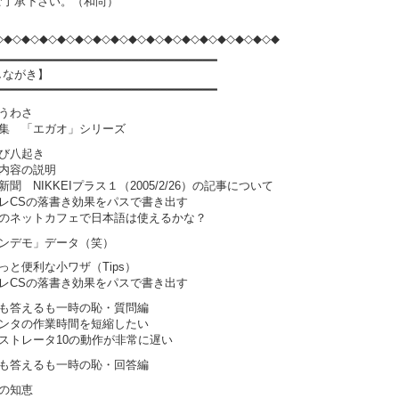
ご了承下さい。（和尚）
◇◆◇◆◇◆◇◆◇◆◇◆◇◆◇◆◇◆◇◆◇◆◇◆◇◆◇◆◇◆◇◆
━━━━━━━━━━━━━━━━━━━━━━━━━━━━━━━
しながき】
━━━━━━━━━━━━━━━━━━━━━━━━━━━━━━━
のうわさ
材集 「エガオ」シリーズ
転び八起き
事内容の説明
新聞 NIKKEIプラス１（2005/2/26）の記事について
ラレCSの落書き効果をパスで書き出す
外のネットカフェで日本語は使えるかな？
トンデモ」データ（笑）
っと便利な小ワザ（Tips）
ラレCSの落書き効果をパスで書き出す
くも答えるも一時の恥・質問編
リンタの作業時間を短縮したい
ラストレータ10の動作が非常に遅い
くも答えるも一時の恥・回答編
殊の知恵