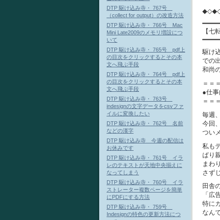
DTP 駆け込み寺・ 767号
◆◇◆
（collect for output）の改造方法
━━━━
DTP 駆け込み寺・ 766号 Mac
【七
Mini Late2009のメモリ増設につ
━━━━
いて
DTP 駆け込み寺・ 765号 pdf上
駆け
の目次をクリックするとその本
での
文へ飛ぶ手段
和尚のア
DTP 駆け込み寺・ 764号 pdf上
の目次をクリックするとその本
＝＝
文へ飛ぶ手段
●仕
DTP 駆け込み寺・ 763号
＝＝
indesignの文字データをcsvファ
イルに変換したい
毎週
今回
DTP 駆け込み寺・ 762号 名前
などの漢字
つい
DTP 駆け込み寺 今週の配信は
私も
お休みです
ぱり
DTP 駆け込み寺・ 761号 イラ
まわ
レのテキストが天地中央揃えに
さず
なってしまう
DTP 駆け込み寺・ 760号 イラ
田舎
ストレーター複数ページを簡単
「広
にPDFにする方法
特に
DTP 駆け込み寺・ 759号
なん
Indesignの特色の更新方法につ