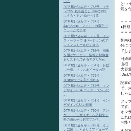
いて
とい
DTP 駆け込み寺・ 758号 イラ
気を付
レCS5_裁ち落とし0mmでPDF
にするとトンボが化ける
＝＝
DTP 駆け込み寺・ 757号
JavaScript フォントの指定で
●日経
エラーがでます
＝＝
DTP 駆け込み寺・ 756号 イン
和尚
ストーラーで旧バージョンのア
ンインストールができる
付に
てし
DTP 駆け込み寺・ 755号 画像
を開かずにカラー情報と解像度
日経新
をリスト化できるアプリMac
山根
DTP 駆け込み寺・ 754号 お盆
大容
に一息、マウスホイールの話
iDis
DTP 駆け込み寺・ 753号
Illustratorで文字が崩れる
記事
DTP 駆け込み寺・ 752号 イン
で、
デザインCS4 パッケージが出な
しゃ
い
DTP 駆け込み寺・ 751号 イン
アッ
デザインCS4の組版
です
DTP 駆け込み寺・ 750号 アン
オン
ケート「デザイナーへ依頼する
これ
時の決め手は何ですか？」
可能
DTP 駆け込み寺・ 749号 イラ
レCS6 ことえり文字ビューア
まだ