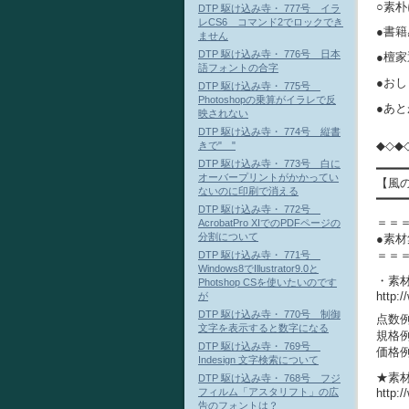
○素
DTP 駆け込み寺・ 777号 イラ
レCS6 コマンド2でロックでき
●書
ません
DTP 駆け込み寺・ 776号 日本
●檀家
語フォントの合字
●おし
DTP 駆け込み寺・ 775号
Photoshopの乗算がイラレで反
●あと
映されない
DTP 駆け込み寺・ 774号 縦書
◆◇◆
きで" "
DTP 駆け込み寺・ 773号 白に
━━━━
オーバープリントがかかってい
【風
ないのに印刷で消える
━━━━
DTP 駆け込み寺・ 772号
＝＝
AcrobatPro XIでのPDFページの
分割について
●素
＝＝
DTP 駆け込み寺・ 771号
Windows8でIllustrator9.0と
・素
Photshop CSを使いたいのです
http:
が
DTP 駆け込み寺・ 770号 制御
点数例
文字を表示すると数字になる
規格例：
DTP 駆け込み寺・ 769号
価格例
Indesign 文字検索について
★素材
DTP 駆け込み寺・ 768号 フジ
フィルム「アスタリフト」の広
http:/
告のフォントは？