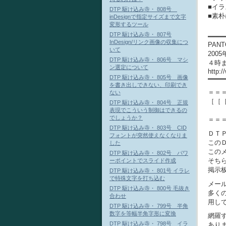
■イ
DTP 駆け込み寺・ 808号
■素
inDesignで指定サイズまで文字
変形するツール
DTP 駆け込み寺・ 807号
━━━━
InDesign/リンク画像の収集につ
PAN
いて
20
DTP 駆け込み寺・ 806号 マシ
４時ま
ン選定について
http:
DTP 駆け込み寺・ 805号 画像
━━━━
を書き出しできない、印刷でき
＝＝
ない
［［
DTP 駆け込み寺・ 804号 正規
200
表現でこういう制御はできるの
でしょうか？
＝＝
DTP 駆け込み寺・ 803号 CID
ＤＴ
フォントが突然使えなくなりま
この
した
この
DTP 駆け込み寺・ 802号 パワ
そち
ーポイントでスライド作成
掲示板・Ｍ
DTP 駆け込み寺・ 801号 イラレ
で特殊文字を打ち込む
メー
DTP 駆け込み寺・ 800号 毛抜き
多く
合わせ
用し
DTP 駆け込み寺・ 799号 半角
数字を等幅半角字形に変換
網羅
DTP 駆け込み寺・ 798号 イラ
あり