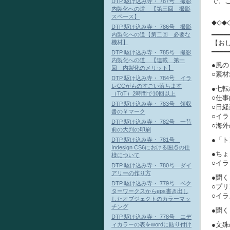
で、
DTP 駆け込み寺・ 787号 撮影
内製化への道 【第三回 撮影
スペース】
◆◇◆
DTP 駆け込み寺・ 786号 撮影
━━━━
内製化への道【第二回 必要な
機材】
【お
━━━━
DTP 駆け込み寺・ 785号 撮影
内製化への道 【連載 第一
●風
回 内製化のメリット】
○素
DTP 駆け込み寺・ 784号 イラ
レCCがものすごい落ちます
●七
（ToT）2時間で10回以上
○仕
DTP 駆け込み寺・ 783号 領収
○日経
書の￥マーク
○イ
DTP 駆け込み寺・ 782号 一昔
○海
前の大判の印刷
●「
DTP 駆け込み寺・ 781号
Indesign CS6における圏点の仕
●ちょ
様について
○イ
DTP 駆け込み寺・ 780号 ダイ
アリーの作り方
●聞
DTP 駆け込み寺・ 779号 ベク
○プ
ターワークスからeps書き出し
○イ
したオブジェクトのカラーマッ
チング
●聞
DTP 駆け込み寺・ 778号 エデ
●文
ィカラーの表をwordに貼り付け