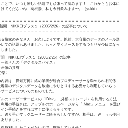
うことで、いつも難しい話題でも頑張って読みます！ これからもお体に
けてくださいね、葛根湯、私も今日飲みます〜。（yukki）
＝＝＝＝＝＝＝＝＝＝＝＝＝＝＝＝＝＝＝＝＝＝＝＝＝＝＝＝＝＝＝＝＝
新聞 NIKKEIプラス１（2005/2/26）の記事について
＝＝＝＝＝＝＝＝＝＝＝＝＝＝＝＝＝＝＝＝＝＝＝＝＝＝＝＝＝＝＝＝＝
様＆檀家のみなさん お久しぶりです。以前、大容量のデータのメール送
ついての話題もありました。もっと早くメースをするつもりが今日になっ
ましました。
聞 NIKKEIプラス１（2005/2/26）の記事
 一眞さんの「デジタルスパイス」
量画像の共有
kで楽に
の内容は、愛知万博に絡め筆者が総合プロデューサーを勤められる関係
大容量のデジタルデータを敏速にやりとりする必要から利用していらっ
るサービスについてのものでした。
プルのユーザーサービスの「iDisk」（外部ストレージ）を利用する方法
。利用の手続きは、アップルのホームページから「.Mac」メニューを選び
ライン手続きをすればすぐに使えるそうです。
は、送り手がマックユーザーに限るらしいですが、相手は、Ｗｉｎも使用
とありました。
私自身利用したことがないので、確認していません。