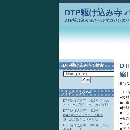
DTP駆け込み寺
DTP駆け込み寺メールマガジンの
D
DTP駆け込み寺で検索
縮
和尚
(
2
DTP
バックナンバー
■素
DTP 駆け込み寺・ 811号 テキス
■仕
トフレーム設定したものを分割
■日経
DTP 駆け込み寺・ 810号
■イ
indesignでブックからPDF作
■海
成、急に軽くなりました
■イ
DTP 駆け込み寺・ 809号 EPSに
■プ
拘るわけは？