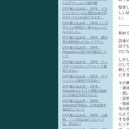
レのアクションで縦中横
堅苦
DTP 駆け込み寺・ 797号 イラ
しい
レでどのツールも選択出来ず手
のマークだけが出てきます...
い。
DTP 駆け込み寺・ 796号 インデ
−−−−
ザインが突然すぐ落ちるように
なりました。
初め
DTP 駆け込み寺・ 795号 案内
読者
状や招待状などのレイアウト
話で
DTP 駆け込み寺・ 794号
けに
Photoshop CS6でEPS保存につ
いて
しか
DTP 駆け込み寺・ 793号 アッ
けし
プデートがグレイアウトして選
称し
択できない
にす
DTP 駆け込み寺・ 792号 オブ
ジェクトの整列で不具合？
その
DTP 駆け込み寺・ 791号
・環
InDesignのテキスト変数が縦組
・思
みで半角文字列がずれる
・説
DTP 駆け込み寺・ 790号
・投
Indesign文字組み、行末全角半
等の
角設定について
らえ
DTP 駆け込み寺・ 789号 入稿
する
時、トンボ含み全てグループ
たく
化。利点は？