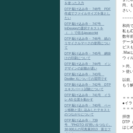
を使った入力
尚、
DTP 駆け込み寺・ 748号 PDF
さい。（
作成でファイルサイズを落とし
−−−−
たい
DTP 駆け込み寺・ 747号
和尚
InDesignの選択テキストを
私もi
（ ）で括るjavascript
数年
DTP 駆け込み寺・ 746号 紙の
デー
リサイクルマークの使用につい
ビス
て
.Ma
DTP 駆け込み寺・ 745号 網掛
ウィ
けの印刷について
DTP 駆け込み寺・ 744号 イン
> 
デザインの起動が遅い
> 
DTP 駆け込み寺・ 743号
Distiller Xについての質問です
以前
もう
DTP 駆け込み寺・ 742号 DTP
エキスパート試験について
DTP 駆け込み寺・ 741号 イラ
＝＝
レ AS 位置を動かす
●イ
DTP 駆け込み寺・ 740号 ペー
＝＝
ジ移動と流し込みしたテキスト
のつながりについて
拝啓
DTP 駆け込み寺・ 739
DTP
号 "PHOTO IS"想いをつなぐ。
はじ
30,000人の写真展2013 富士フ