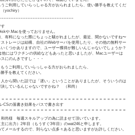
もうご利用していらっしゃる方がおられましたら、使い勝手を教えてくだ
yochiry）
−−−−−−−−−−−−−−−−−−−−−−−−−−−−−−−
です
Diskや.Macを使っておりません。
前、有料になった際にちょっと騒がれましたが、最近、聞かないですね〜
タストレージは結構、自社のWebサーバを使用したり、その他の無料サー
もいくつかありますので、ユーザー獲得が難しいんじゃないでしょうか？
cは他にはワクチンの供給などもあったと思いましたが、Macユーザーは
ルスにのんきですし・・・
尚、もうご利用していらっしゃる方がおられましたら、
使い勝手を教えてください。
、人から聞いた話では「遅い」ということがありましたが、そういうのは
解決しているんじゃないですかね？ （和尚）
＝＝＝＝＝＝＝＝＝＝＝＝＝＝＝＝＝＝＝＝＝＝＝＝＝＝＝＝＝＝＝＝＝
ラレCSの落書き効果をパスで書き出す
＝＝＝＝＝＝＝＝＝＝＝＝＝＝＝＝＝＝＝＝＝＝＝＝＝＝＝＝＝＝＝＝＝
 和尚様 毎週スキルアップの為に読ませて頂いています。
（主に出力）2年目（もうすぐ3年目）のwat246と申します。
めてメールするので、到らない点多々あると思いますがお許しください。