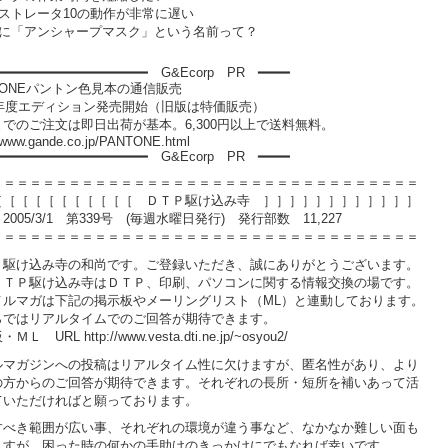
ラストレータ10の動作が非常に遅い
朴に「アンシャープマスク」という名前って？
━━━━━━━━━━━━━━━━━━━ G&Ecorp PR ━━━━
TONEパントン色見本の通信販売
05年度エディション発売開始（旧版は特価販売）
でのご注文は即日出荷が基本。6,300円以上で送料無料。
//www.gande.co.jp/PANTONE.html
━━━━━━━━━━━━━━━━━━━ G&Ecorp PR ━━━━
＝＝＝＝＝＝＝＝＝＝＝＝＝＝＝＝＝＝＝＝＝＝＝＝＝＝＝＝＝＝＝＝＝
［［［［［［［［［［［ ＤＴＰ駆け込み寺 ］］］］］］］］］］］］
5/3/1 第339号 (毎週水曜日発行) 発行部数 11,227
＝＝＝＝＝＝＝＝＝＝＝＝＝＝＝＝＝＝＝＝＝＝＝＝＝＝＝＝＝＝＝＝＝
Ｐ駆け込み寺の和尚です。ご登録いただき、誠にありがとうございます。
ＤＴＰ駆け込み寺はＤＴＰ、印刷、パソコンに関する情報交換の場です。
メルマガは下記の掲示板やメーリングリスト（ML）と連動しております。
らではリアルタイムでのご回答が期待できます。
Ｌ URL http://www.vesta.dti.ne.jp/~osyou2/
ルマガジンへの投稿はリアルタイム性に欠けますが、匿名性があり、より
の方からのご回答が期待できます。それぞれの長所・短所を補いあって活
ていただければと願っております。
すべき範囲が広い事、それぞれの環境が違う事など、なかなか難しい面も
ますが、困った時の何かの手助けのきっかけにでもなれば幸いです。