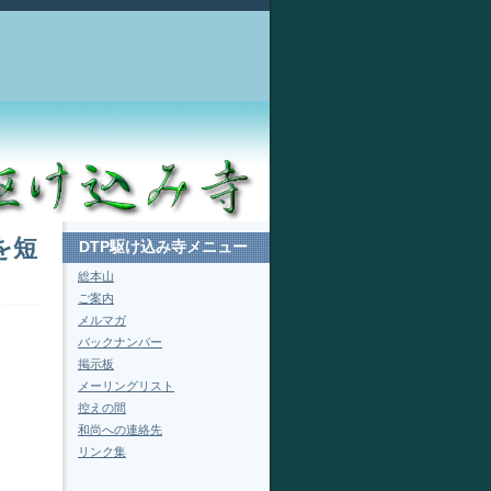
を短
DTP駆け込み寺メニュー
総本山
ご案内
メルマガ
バックナンバー
掲示板
メーリングリスト
控えの間
和尚への連絡先
リンク集