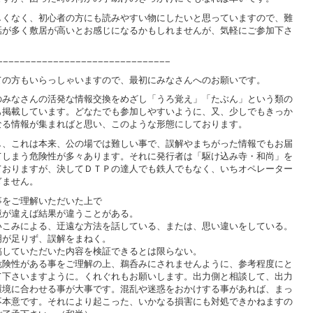
しくなく、初心者の方にも読みやすい物にしたいと思っていますので、難
話が多く敷居が高いとお感じになるかもしれませんが、気軽にご参加下さ
−−−−−−−−−−−−−−−−−−−−−−−−−−−−−−−
ての方もいらっしゃいますので、最初にみなさんへのお願いです。
のみなさんの活発な情報交換をめざし「うろ覚え」「たぶん」という類の
も掲載しています。どなたでも参加しやすいように、又、少しでもきっか
なる情報が集まればと思い、このような形態にしております。
し、これは本来、公の場では難しい事で、誤解やまちがった情報でもお届
てしまう危険性が多々あります。それに発行者は「駆け込み寺・和尚」を
ておりますが、決してＤＴＰの達人でも鉄人でもなく、いちオペレーター
ぎません。
事をご理解いただいた上で
境が違えば結果が違うことがある。
いこみによる、迂遠な方法を話している、または、思い違いをしている。
明が足りず、誤解をまねく。
稿していただいた内容を検証できるとは限らない。
危険性がある事をご理解の上、鵜呑みにされませんように、参考程度にと
て下さいますように。くれぐれもお願いします。出力側と相談して、出力
環境に合わせる事が大事です。混乱や迷惑をおかけする事があれば、まっ
不本意です。それにより起こった、いかなる損害にも対処できかねますの