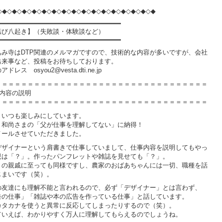
◇◆◇◆◇◆◇◆◇◆◇◆◇◆◇◆◇◆◇◆◇◆◇◆◇◆◇◆◇◆◇◆
━━━━━━━━━━━━━━━━━━━━━━━━━━━━━━━
転び八起き】（失敗談・体験談など）
━━━━━━━━━━━━━━━━━━━━━━━━━━━━━━━
込み寺はDTP関連のメルマガですので、技術的な内容が多いですが、会社
出来事など、投稿をお待ちしております。
ドレス osyou2@vesta.dti.ne.jp
＝＝＝＝＝＝＝＝＝＝＝＝＝＝＝＝＝＝＝＝＝＝＝＝＝＝＝＝＝＝＝＝＝
事内容の説明
＝＝＝＝＝＝＝＝＝＝＝＝＝＝＝＝＝＝＝＝＝＝＝＝＝＝＝＝＝＝＝＝＝
、いつも楽しみにしています。
、和尚さまの「父が仕事を理解してない」に納得！
メールさせていただきました。
デザイナーという肩書きで仕事していまして、仕事内容を説明してもやっ
親は「？」。作ったパンフレットや雑誌を見せても「？」。
りの親戚に至っても同様ですし、農家のおばあちゃんには一切、職種を話
じまいです（笑）。
の友達にも理解不能と言われるので、必ず「デザイナー」とは言わず、
告の仕事」「雑誌や本の広告を作っている仕事」と話しています。
カタカナを使うと異常に反応してしまったりするので（笑）。
ていえば、わかりやすく万人に理解してもらえるのでしょうね。