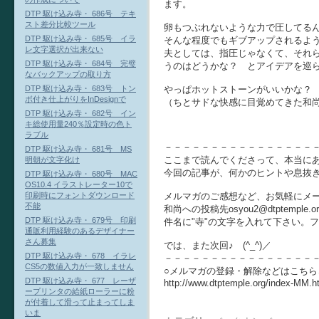
ます。
DTP 駆け込み寺・ 686号 テキ
スト差分比較ツール
卵もつぶれないような力で圧してる
DTP 駆け込み寺・ 685号 イラ
そんな程度でもギブアップされるよ
レ文字選択が出来ない
夫としては、指圧じゃなくて、それ
DTP 駆け込み寺・ 684号 完璧
うのはどうかな？ とアイデアを巡
なバックアップの取り方
やっぱホットストーンがいいかな？
DTP 駆け込み寺・ 683号 トン
ボ付き仕上がりをInDesignで
（ちとサドな快感に目覚めてきた和
DTP 駆け込み寺・ 682号 イン
キ総使用量240％設定時の色ト
ラブル
－－－－－－－－－－－－－－－－
DTP 駆け込み寺・ 681号 MS
ここまで読んでくださって、本当に
明朝が文字化け
今回の記事が、何かのヒントや息抜
DTP 駆け込み寺・ 680号 MAC
OS10.4 イラストレーター10で
メルマガのご感想など、お気軽にメ
印刷時にフォントダウンロード
不能
和尚への投稿先osyou2@dtptemple.or
DTP 駆け込み寺・ 679号 印刷
件名に"寺"の文字を入れて下さい。
通販利用経験のあるデザイナー
さん募集
では、また次回♪ (^_^)／
DTP 駆け込み寺・ 678 イラレ
－－－－－－－－－－－－－－－－
CS5の数値入力が一致しません
○メルマガの登録・解除などはこちら
DTP 駆け込み寺・ 677 レーザ
http://www.dtptemple.org/index-MM.h
ープリンタの給紙ローラーに粉
が付着して滑って止まってしま
いま