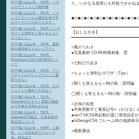
DTP 駆け込み寺・ 798号 イラ
た、いかなる損害にも対処できかね
レのアクションで縦中横
DTP 駆け込み寺・ 797号 イラ
◆◇◆◇◆◇◆◇◆◇◆◇◆◇◆◇◆◇◆◇◆
レでどのツールも選択出来ず手
のマークだけが出てきます...
━━━━━━━━━━━━━━━━━━━━━━━━━━━
DTP 駆け込み寺・ 796号 インデ
【おしながき】
ザインが突然すぐ落ちるように
━━━━━━━━━━━━━━━━━━━━━━━━━━━
なりました。
DTP 駆け込み寺・ 795号 案内
○風のうわさ
状や招待状などのレイアウト
●写真素材 CD-ROM素材集 雲
DTP 駆け込み寺・ 794号
Photoshop CS6でEPS保存につ
○七転び八起き
いて
DTP 駆け込み寺・ 793号 アッ
○ちょっと便利な小ワザ（Tips）
プデートがグレイアウトして選
択できない
○聞くも答えるも一時の恥・質問編
DTP 駆け込み寺・ 792号 オブ
ジェクトの整列で不具合？
◯聞くも答えるも一時の恥・回答編
DTP 駆け込み寺・ 791号
InDesignのテキスト変数が縦組
○文殊の知恵
みで半角文字列がずれる
●半角英数字と乗算記号×（かける）
DTP 駆け込み寺・ 790号
●win7 IdCS6再起動の度に環境設定
Indesign文字組み、行末全角半
●InDesignCS6 フレーム枠の強調表示
角設定について
DTP 駆け込み寺・ 789号 入稿
○檀家通信
時、トンボ含み全てグループ
化。利点は？