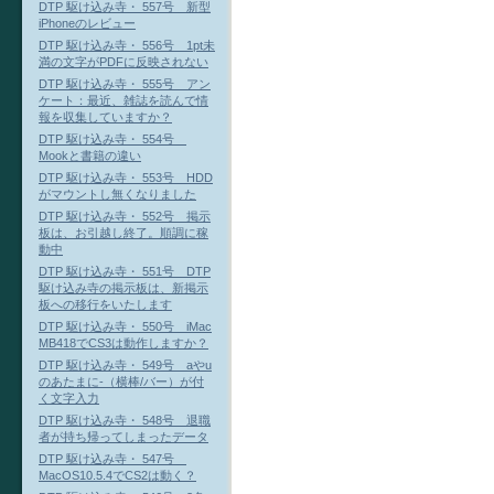
DTP 駆け込み寺・ 557号 新型
iPhoneのレビュー
DTP 駆け込み寺・ 556号 1pt未
満の文字がPDFに反映されない
DTP 駆け込み寺・ 555号 アン
ケート：最近、雑誌を読んで情
報を収集していますか？
DTP 駆け込み寺・ 554号
Mookと書籍の違い
DTP 駆け込み寺・ 553号 HDD
がマウントし無くなりました
DTP 駆け込み寺・ 552号 掲示
板は、お引越し終了。順調に稼
動中
DTP 駆け込み寺・ 551号 DTP
駆け込み寺の掲示板は、新掲示
板への移行をいたします
DTP 駆け込み寺・ 550号 iMac
MB418でCS3は動作しますか？
DTP 駆け込み寺・ 549号 aやu
のあたまに-（横棒/バー）が付
く文字入力
DTP 駆け込み寺・ 548号 退職
者が持ち帰ってしまったデータ
DTP 駆け込み寺・ 547号
MacOS10.5.4でCS2は動く？