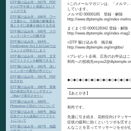
DTP 駆け込み寺・ 697号 PDF
○このメールマガジンは、「メルマ」
からCTPを焼くと画面にないド
しています。
ットがでる
メルマID 00000185 登録・解除
DTP 駆け込み寺・ 696号 ワー
http://www.dtptemple.org/index-melm
ド文書から、元画像の解像度を
落とさずに画像を抽出する方法
まぐまぐID 0000128342 登録・解除
DTP 駆け込み寺・ 695号 スウ
http://www.dtptemple.org/index-mag2
ォッチパターンの継ぎ目
DTP 駆け込み寺・ 694号
○DTP 駆け込み寺 掲示板
FontExplorer Xv1.2.3がLionでは
http://www.dtptemple.org/imgbbs/
フォントが外れてしまう
○プレゼント企画、広告のお申込はこ
DTP 駆け込み寺・ 693号 文字
のアウトラインを解除できる？
和尚への投稿先osyou2@dtptempl
DTP 駆け込み寺・ 692号 淡い
レインボーの配色が作りたい
DTP 駆け込み寺・ 691号 PDF
◆◇◆◇◆◇◆◇◆◇◆◇◆◇◆◇◆◇◆◇◆
出力ずれ
DTP 駆け込み寺・ 690号 英単
━━━━━━━━━━━━━━━━━━━━━━━━━━━
語の発音記号をインデザイン
【あとがき】
（Mac)で表示させたい
━━━━━━━━━━━━━━━━━━━━━━━━━━━
DTP 駆け込み寺・ 689号
Photoshop CS5のパスについて
和尚です。
DTP 駆け込み寺・ 688号 雑誌
広告デジタル送稿のプリフライ
先週に引き続き、花粉症向けマッサ
トについて
症状の緩和に効くというツボを圧す
DTP 駆け込み寺・ 687号 地図
んなことを言ってマッサージをせが
の作成について