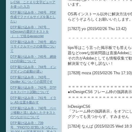
レCS6 ことえり文字ビューア
います。
を使った入力
DTP 駆け込み寺・ 748号 PDF
OS再インストール以外に解決方法や
作成でファイルサイズを落とし
らどうぞよろしくお願いいたします
たい
DTP 駆け込み寺・ 747号
[17827] yo (2015/02/26 Thu 13:42)
InDesignの選択テキストを
（ ）で括るjavascript
－－－－－－－－－－－－－－－－
DTP 駆け込み寺・ 746号 紙の
リサイクルマークの使用につい
tips等はこう言った掲示板でも答
て
題などcoreな技術問題は直接Adob
DTP 駆け込み寺・ 745号 網掛
その方がAdobeとしても情報収集で
けの印刷について
解決策でなく申し訳ない！
DTP 駆け込み寺・ 744号 イン
デザインの起動が遅い
[17828] moza (2015/02/26 Thu 17:10)
DTP 駆け込み寺・ 743号
Distiller Xについての質問です
＝＝＝＝＝＝＝＝＝＝＝＝＝＝＝＝
DTP 駆け込み寺・ 742号 DTP
●InDesignCS6 フレーム枠の強調表示
エキスパート試験について
＝＝＝＝＝＝＝＝＝＝＝＝＝＝＝＝
DTP 駆け込み寺・ 741号 イラ
レ AS 位置を動かす
InDesignCS6
DTP 駆け込み寺・ 740号 ペー
「フレーム枠の強調表示」をオフに
ジ移動と流し込みしたテキスト
ググっても見つからず、すみません
のつながりについて
DTP 駆け込み寺・ 739
[17824] なんば (2015/02/25 Wed 18:3
号 "PHOTO IS"想いをつなぐ。
30,000人の写真展2013 富士フ