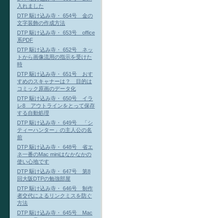
入れました
DTP 駆け込み寺・ 654号 金の
文字装飾の作成方法
DTP 駆け込み寺・ 653号 office
系PDF
DTP 駆け込み寺・ 652号 ネッ
トから画像流用の指示を受けた
時
DTP 駆け込み寺・ 651号 おす
すめのスキャナーは？ 目的は
コミック原画のデータ化
DTP 駆け込み寺・ 650号 イラ
レ8 アウトラインをとって保存
する自動処理
DTP 駆け込み寺・ 649号 「シ
ティーハンター」の主人公の名
前
DTP 駆け込み寺・ 648号 省エ
ネ一番のMac miniはなかなかの
使い心地です
DTP 駆け込み寺・ 647号 第8
回大阪DTPの勉強部屋
DTP 駆け込み寺・ 646号 制作
者交代によるリンクミスを防ぐ
方法
DTP 駆け込み寺・ 645号 Mac