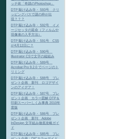
ッチ術「奇蹟のPhotoshop」
DTP 駆け込み寺・ 593号 クリ
ッピングパスで謎の枠が出
現？？？
DTP 駆け込み寺・ 592号 イメ
ージセッタの延命（フィルムや
現像液の入手方法）
DTP 駆け込み寺・ 591号 CS5
が4月12日に？
DTP 駆け込み寺・ 590号
Illustrator CSで文字の縦組み
DTP 駆け込み寺・ 589号
Acrobat Pro 9.2.0 でページのト
リミング
DTP 駆け込み寺・ 588号 プレ
ゼント企画 新刊 ロゴデザイ
ンのアイデア！
DTP 駆け込み寺・ 587号 プレ
ゼント企画 カラー図解 DTP＆
印刷スーパーしくみ事典 2010年
度版
DTP 駆け込み寺・ 586号 プレ
ゼント企画 新刊 Adobe
InDesign 文字組み徹底攻略ガイ
ド
DTP 駆け込み寺・ 585号 プレ
ゼント企画：DICカラーガイド