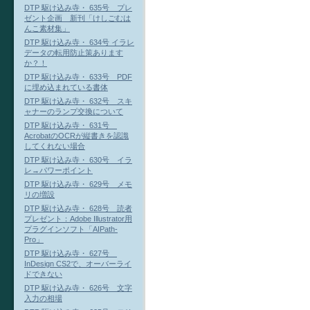
DTP 駆け込み寺・ 635号 プレ
ゼント企画 新刊「けしごむは
んこ素材集」
DTP 駆け込み寺・ 634号 イラレ
データの転用防止策あります
か？！
DTP 駆け込み寺・ 633号 PDF
に埋め込まれている書体
DTP 駆け込み寺・ 632号 スキ
ャナーのランプ交換について
DTP 駆け込み寺・ 631号
AcrobatのOCRが縦書きを認識
してくれない場合
DTP 駆け込み寺・ 630号 イラ
レ→パワーポイント
DTP 駆け込み寺・ 629号 メモ
リの増設
DTP 駆け込み寺・ 628号 読者
プレゼント：Adobe Illustrator用
プラグインソフト「AIPath-
Pro」
DTP 駆け込み寺・ 627号
InDesign CS2で、オーバーライ
ドできない
DTP 駆け込み寺・ 626号 文字
入力の相場