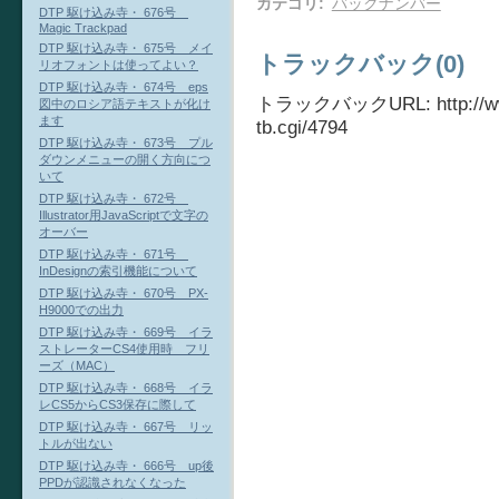
カテゴリ
:
バックナンバー
DTP 駆け込み寺・ 676号
Magic Trackpad
DTP 駆け込み寺・ 675号 メイ
トラックバック(0)
リオフォントは使ってよい？
DTP 駆け込み寺・ 674号 eps
トラックバックURL: http://www.
図中のロシア語テキストが化け
ます
tb.cgi/4794
DTP 駆け込み寺・ 673号 プル
ダウンメニューの開く方向につ
いて
DTP 駆け込み寺・ 672号
Illustrator用JavaScriptで文字の
オーバー
DTP 駆け込み寺・ 671号
InDesignの索引機能について
DTP 駆け込み寺・ 670号 PX-
H9000での出力
DTP 駆け込み寺・ 669号 イラ
ストレーターCS4使用時 フリ
ーズ（MAC）
DTP 駆け込み寺・ 668号 イラ
レCS5からCS3保存に際して
DTP 駆け込み寺・ 667号 リッ
トルが出ない
DTP 駆け込み寺・ 666号 up後
PPDが認識されなくなった