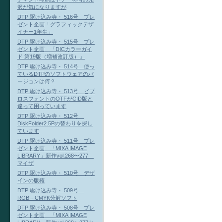
沢が気になりますが
DTP 駆け込み寺・ 516号 プレ
ゼント企画「グラフィックデザ
イナー1年生」
DTP 駆け込み寺・ 515号 プレ
ゼント企画 「DICカラーガイ
ド 第19版（増補改訂版）」
DTP 駆け込み寺・ 514号 使っ
ているDTPのソフトウェアのバ
ージョンは何？
DTP 駆け込み寺・ 513号 ビブ
ロスフォントのOTFがCID版と
違って困っています
DTP 駆け込み寺・ 512号
DiskFolder2.5Pの替わりを探し
ています
DTP 駆け込み寺・ 511号 プレ
ゼント企画 「MIXA IMAGE
LIBRARY」新作vol.268〜277
マイザ
DTP 駆け込み寺・ 510号 デザ
インの版権
DTP 駆け込み寺・ 509号
RGB→CMYK分解ソフト
DTP 駆け込み寺・ 508号 プレ
ゼント企画 「MIXA IMAGE