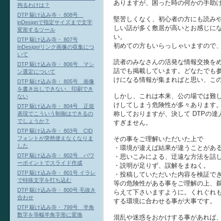
ありますが、困った時の何かの手助
拘るわけは？
DTP 駆け込み寺・ 808号
堅苦しくなく、初心者の方にも読み
inDesignで指定サイズまで文字
しい話が多く敷居が高いとお感じに
変形するツール
い。
DTP 駆け込み寺・ 807号
初めての方もいらっしゃいますので
InDesign/リンク画像の収集につ
いて
読者のみなさんの活発な情報交換を
DTP 駆け込み寺・ 806号 マシ
話でも掲載しています。どなたでも
ン選定について
けになる情報が集まればと思い、こ
DTP 駆け込み寺・ 805号 画像
を書き出しできない、印刷でき
しかし、これは本来、公の場では難
ない
けしてしまう危険性が多々あります
DTP 駆け込み寺・ 804号 正規
称しておりますが、決して DTPの
表現でこういう制御はできるの
でしょうか？
すぎません。
DTP 駆け込み寺・ 803号 CID
その事をご理解いただいた上で
フォントが突然使えなくなりま
した
・環境が違えば結果が違うことがあ
DTP 駆け込み寺・ 802号 パワ
・思いこみによる、迂遠な方法を話
ーポイントでスライド作成
・説明が足りず、誤解をまねく。
DTP 駆け込み寺・ 801号 イラレ
・投稿していただいた内容を検証で
で特殊文字を打ち込む
等の危険性がある事をご理解の上、
DTP 駆け込み寺・ 800号 毛抜き
らえて下さいますように。くれぐれ
合わせ
する環境に合わせる事が大事です。
DTP 駆け込み寺・ 799号 半角
数字を等幅半角字形に変換
混乱や迷惑をおかけする事があれば