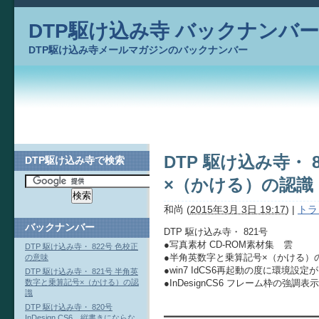
DTP駆け込み寺 バックナンバー
DTP駆け込み寺メールマガジンのバックナンバー
DTP 駆け込み寺・
DTP駆け込み寺で検索
×（かける）の認識
和尚
(
2015年3月 3日 19:17
)
|
トラ
バックナンバー
DTP 駆け込み寺・ 821号
●写真素材 CD-ROM素材集 雲
DTP 駆け込み寺・ 822号 色校正
●半角英数字と乗算記号×（かける）
の意味
●win7 IdCS6再起動の度に環境設定
DTP 駆け込み寺・ 821号 半角英
●InDesignCS6 フレーム枠の強調表示
数字と乗算記号×（かける）の認
識
DTP 駆け込み寺・ 820号
━━━━━━━━━━━━━━━━━━━━━━━━━━━
InDesign CS6 縦書きにならな