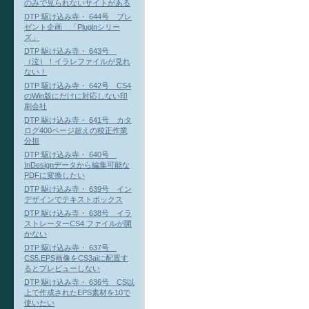
のみで見られないサイトがある
DTP 駆け込み寺・ 644号 プレ
ゼント企画 「Pluginシリー
ズ」
DTP 駆け込み寺・ 643号
（泣）！イラレファイルが見れ
ない！
DTP 駆け込み寺・ 642号 CS4
のWin版にだけに対応しない印
刷会社
DTP 駆け込み寺・ 641号 カタ
ログ400ページ超えの校正作業
分担
DTP 駆け込み寺・ 640号
InDesignデータから編集可能な
PDFに変換したい
DTP 駆け込み寺・ 639号 イン
デザインでテキストボックス
DTP 駆け込み寺・ 638号 イラ
ストレーターCS4 ファイルが開
かない
DTP 駆け込み寺・ 637号
CS5.EPS画像をCS3aiに配置す
るとプレビューしない
DTP 駆け込み寺・ 636号 CS以
上で作成されたEPS素材を10で
使いたい