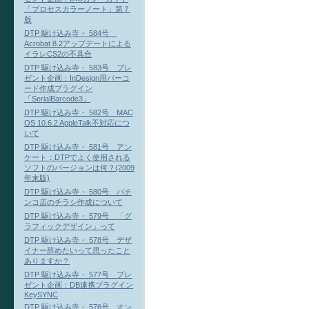
「プロセスカラーノート」第７
版
DTP 駆け込み寺・ 584号
Acrobat 8.2アップデートによる
イラレCS2の不具合
DTP 駆け込み寺・ 583号 プレ
ゼント企画：InDesign用バーコ
ード作成プラグイン
「SerialBarcode3」
DTP 駆け込み寺・ 582号 MAC
OS 10.6.2 AppleTalk不対応につ
いて
DTP 駆け込み寺・ 581号 アン
ケート：DTPでよく使用される
ソフトのバージョンは何？(2009
年末版)
DTP 駆け込み寺・ 580号 パチ
ンコ店のチラシ作成について
DTP 駆け込み寺・ 579号 「グ
ラフィックデザイン」って
DTP 駆け込み寺・ 578号 デザ
イナー辞めたいって思ったこと
ありますか？
DTP 駆け込み寺・ 577号 プレ
ゼント企画：DB連携プラグイン
KeySYNC
DTP 駆け込み寺・ 576号 オン