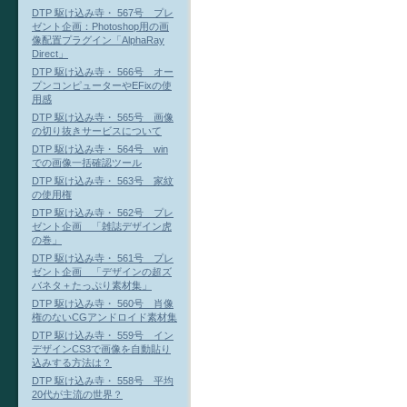
DTP 駆け込み寺・ 567号 プレ
ゼント企画：Photoshop用の画
像配置プラグイン「AlphaRay
Direct」
DTP 駆け込み寺・ 566号 オー
プンコンピューターやEFixの使
用感
DTP 駆け込み寺・ 565号 画像
の切り抜きサービスについて
DTP 駆け込み寺・ 564号 win
での画像一括確認ツール
DTP 駆け込み寺・ 563号 家紋
の使用権
DTP 駆け込み寺・ 562号 プレ
ゼント企画 「雑誌デザイン虎
の巻」
DTP 駆け込み寺・ 561号 プレ
ゼント企画 「デザインの超ズ
バネタ＋たっぷり素材集」
DTP 駆け込み寺・ 560号 肖像
権のないCGアンドロイド素材集
DTP 駆け込み寺・ 559号 イン
デザインCS3で画像を自動貼り
込みする方法は？
DTP 駆け込み寺・ 558号 平均
20代が主流の世界？