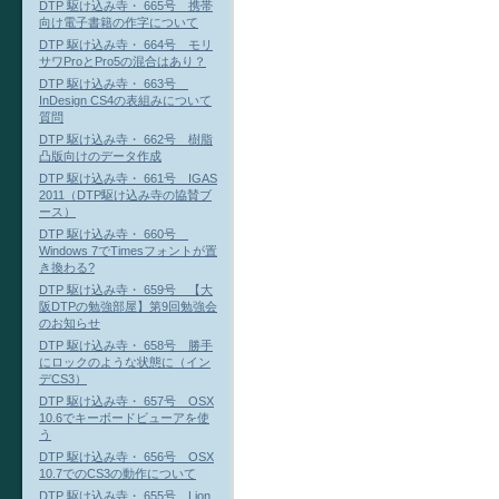
DTP 駆け込み寺・ 665号 携帯
向け電子書籍の作字について
DTP 駆け込み寺・ 664号 モリ
サワProとPro5の混合はあり？
DTP 駆け込み寺・ 663号
InDesign CS4の表組みについて
質問
DTP 駆け込み寺・ 662号 樹脂
凸版向けのデータ作成
DTP 駆け込み寺・ 661号 IGAS
2011（DTP駆け込み寺の協賛ブ
ース）
DTP 駆け込み寺・ 660号
Windows 7でTimesフォントが置
き換わる?
DTP 駆け込み寺・ 659号 【大
阪DTPの勉強部屋】第9回勉強会
のお知らせ
DTP 駆け込み寺・ 658号 勝手
にロックのような状態に（イン
デCS3）
DTP 駆け込み寺・ 657号 OSX
10.6でキーボードビューアを使
う
DTP 駆け込み寺・ 656号 OSX
10.7でのCS3の動作について
DTP 駆け込み寺・ 655号 Lion