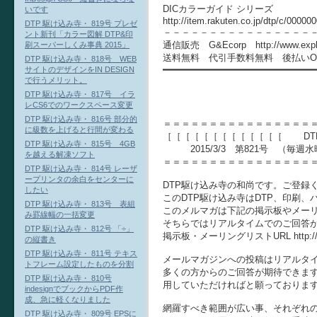
DICカラーガイド シリーズ
いです
http://item.rakuten.co.jp/dtp/c/00000
DTP 駆け込み寺・ 819号 プレゼ
－－－－－－－－－－－－－－－－
ント新刊「カラー図解 DTP&印
通信販売 G&Ecorp http://www.explo
刷スーパーしくみ事典 2015」
送料無料 代引手数料無料 後払いO
DTP 駆け込み寺・ 818号 WEB
━━━━━━━━━━━━━━━━━━━━━━━━━━━
サイトのデザインをIN DESIGN
で行うメリット。
DTP 駆け込み寺・ 817号 イラ
レCS6でのワークスペース変更
DTP 駆け込み寺・ 816号 部分的
＝＝＝＝＝＝＝＝＝＝＝＝＝＝＝＝
に級数を上げると行間が変わる
［［［［［［［［［［［［［ DT
DTP 駆け込み寺・ 815号 4GB
2015/3/3 第821号 （毎週
を越える解凍ソフト
＝＝＝＝＝＝＝＝＝＝＝＝＝＝＝＝
DTP 駆け込み寺・ 814号 レーザ
ープリンタの余白をセンターに
DTP駆け込み寺の和尚です。ご登録
したい
このDTP駆け込み寺はDTP、印刷
DTP 駆け込み寺・ 813号 表組
このメルマガは下記の掲示板やメーリ
み罫線幅の一括変更
そちらではリアルタイムでのご回答
DTP 駆け込み寺・ 812号 「÷」
掲示板・メーリングリストURL http://www
の縦書き
DTP 駆け込み寺・ 811号 テキス
メールマガジンへの投稿はリアルタ
トフレーム設定したものを分割
多くの方からのご回答が期待できま
DTP 駆け込み寺・ 810号
用していただければと願っておりま
indesignでブックからPDF作
成、急に軽くなりました
網羅すべき範囲が広い事、それぞれ
DTP 駆け込み寺・ 809号 EPSに