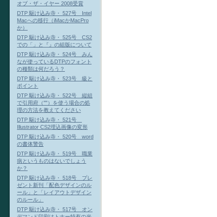
オブ・ザ・イヤー 2008受賞
DTP 駆け込み寺・ 527号 Intel
Macへの移行（iMacかMacPro
か）
DTP 駆け込み寺・ 525号 CS2
での「」と『』の組版について
DTP 駆け込み寺・ 524号 みん
なが使っているDTPのフォント
の種類は何だろう？
DTP 駆け込み寺・ 523号 級と
ポイント
DTP 駆け込み寺・ 522号 縦組
で引用府（""）を使う場合の処
理の方法を教えてください
DTP 駆け込み寺・ 521号
Illustrator CS2埋込画像の変形
DTP 駆け込み寺・ 520号 word
の書体警告
DTP 駆け込み寺・ 519号 職業
病というものはないでしょう
か？
DTP 駆け込み寺・ 518号 プレ
ゼント新刊「配色デザインのル
ール」と「レイアウトデザイン
のルール」
DTP 駆け込み寺・ 517号 オン
デマンド印刷はトナー特有の光