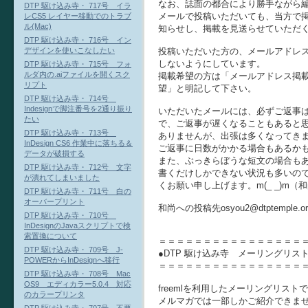
なお、誌面の都合により勝手ながら
DTP 駆け込み寺・ 717号 イラ
メールで投稿いただいても、当方で
レCS5 レイヤー移動でのトラブ
ル(Mac)
知らせし、掲載を見送らせていただ
DTP 駆け込み寺・ 716号 イン
投稿いただいた方の、メールアドレ
デザインを使いこなしたい
しないようにしています。
DTP 駆け込み寺・ 715号 フォ
ルダ内の.aiファイルを開くスク
掲載希望の方は「メールアドレス掲
リプト
望」と明記して下さい。
DTP 駆け込み寺・ 714号
Indesignで脚注番号を2通り振り
いただいたメールには、必ずご返事
たい
で、ご返事が遅くなることもあると
DTP 駆け込み寺・ 713号
ありませんが、出張は多くなってき
InDesign CS6 作業中に落ちる＆
ご返事に日数がかかる場合もあるか
データが破損する
また、ぶっきらぼうな短文の場合も
DTP 駆け込み寺・ 712号 文字
書くだけしかできない状況も多いの
が潰れてしまいました
くお願い申し上げます。m(_ _)m（
DTP 駆け込み寺・ 711号 白の
オーバープリント
和尚への投稿先osyou2@dtptempl
DTP 駆け込み寺・ 710号
InDesignのJavaスクリプトで検
索置換について
＝＝＝＝＝＝＝＝＝＝＝＝＝＝＝＝
DTP 駆け込み寺・ 709号 J-
●DTP 駆け込み寺 メーリングリス
POWERからInDesignへ移行
＝＝＝＝＝＝＝＝＝＝＝＝＝＝＝＝
DTP 駆け込み寺・ 708号 Mac
OS9 エディカラー5.0.4 対応
freemlを利用したメーリングリス
のカラープリンタ
メルマガでは一部しかご紹介できま