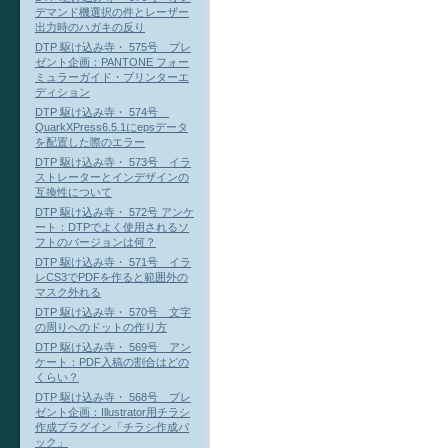
デマンド機選択の件とレーザー
出力時のハガキの反り
DTP 駆け込み寺・ 575号 プレ
ゼント企画：PANTONE フォー
ミュラーガイド・プリンターエ
ディション
DTP 駆け込み寺・ 574号
QuarkXPress6.5.1にepsデータ
を配置した際のエラー
DTP 駆け込み寺・ 573号 イラ
ストレーターとインデザインの
互換性について
DTP 駆け込み寺・ 572号 アンケ
ート：DTPでよく使用されるソ
フトのバージョンは何？
DTP 駆け込み寺・ 571号 イラ
レCS3でPDFを作ると範囲外の
マスク外れる
DTP 駆け込み寺・ 570号 文字
の周りへのドットの作り方
DTP 駆け込み寺・ 569号 アン
ケート：PDF入稿の割合はどの
くらい？
DTP 駆け込み寺・ 568号 プレ
ゼント企画：Illustrator用チラシ
作成プラグイン「チラシ作成パ
ック」