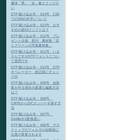
書体「男」「女」教えてくださ
い
DTP 駆け込み寺・ 614号 CS5
でのSING外字について
DTP 駆け込み寺・ 613号 おす
すめの面付けソフトは？
DTP 駆け込み寺・ 612号 プレ
ゼント企画 新刊 素材集「花
とグリーンの写真素材集」
DTP 駆け込み寺・ 611号 いま
さらですがOTFフォントについ
て質問です
DTP 駆け込み寺・ 610号 DTP
オペレーター 校正紙にチェッ
ク印
DTP 駆け込み寺・ 609号 短歌
集を作る場合の最適な編集方法
は？
DTP 駆け込み寺・ 608号
CMYKからDICナンバーを探す方
法
DTP 駆け込み寺・ 607号
Distiller9.0変換遅い
DTP 駆け込み寺・ 606号 デス
クトップのフォルダが起動毎に
位置が変更されます