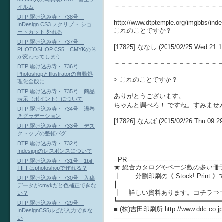
－－－－－－－－－－－－－－－－
イルム
DTP 駆け込み寺・ 738号
http://www.dtptemple.org/imgbbs/in
InDesign CS3 スクリプト ショ
これのことですか？
ートカット 外れる
DTP 駆け込み寺・ 737号
[17825] ななし (2015/02/25 Wed 21:1
PHOTOSHOP CS5 CMYKの％
が変わってしまう
－－－－－－－－－－－－－－－－
DTP 駆け込み寺・ 736号
PhotoshopとIllustratorの自動処
> これのことですか？
理化全般に
DTP 駆け込み寺・ 735号 商品
ありがとうございます。
表示（ポイント）について
ちゃんと調べろ！ ですね。すみませ
DTP 駆け込み寺・ 734号 渦巻
きグラデーション
[17826] なんば (2015/02/26 Thu 09:29
DTP 駆け込み寺・ 733号 デス
クトップの整頓バグ
DTP 駆け込み寺・ 732号
Indesignのレスポンスについて
--PR------------------------------------------------
DTP 駆け込み寺・ 731号 1bit-
★ 総合カタログやページ数の多い冊
TIFFはphotoshopで作れる？
┃ 分割印刷の《 Stock! Prin
DTP 駆け込み寺・ 730号 入稿
┃
データがcmykだと色補正できな
┃ 詳しい資料あります。コチラ⇒⇒⇒ http:/
い？
┗━━━━━━━━━━━━━━━━━━━━━━━━━━
DTP 駆け込み寺・ 729号
■ (株)吉田印刷所 http://www.ddc.co.jp/
InDesignCS5ルビが入力できな
----------------------------------------------------
い