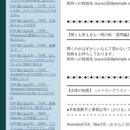
ィカラーの表をwordに貼り付け
和尚への投稿先 osyou2@dtptempl
DTP 駆け込み寺・ 777号 イラ
レCS6 コマンド2でロックでき
ません
DTP 駆け込み寺・ 776号 日本
◆◇◆◇◆◇◆◇◆◇◆◇◆◇◆◇◆◇◆◇◆
語フォントの合字
━━━━━━━━━━━━━━━━━━━━━━━━━━━
DTP 駆け込み寺・ 775号
【聞くも答えるも一時の恥・質問編
Photoshopの乗算がイラレで反
━━━━━━━━━━━━━━━━━━━━━━━━━━━
映されない
DTP 駆け込み寺・ 774号 縦書
聞くのがはずかしいなんて思わないで、
きで" "
投稿をお待ちしております。
DTP 駆け込み寺・ 773号 白に
和尚への投稿先 osyou2@dtptempl
オーバープリントがかかってい
ないのに印刷で消える
DTP 駆け込み寺・ 772号
AcrobatPro XIでのPDFページの
◆◇◆◇◆◇◆◇◆◇◆◇◆◇◆◇◆◇◆◇◆
分割について
DTP 駆け込み寺・ 771号
━━━━━━━━━━━━━━━━━━━━━━━━━━━
Windows8でIllustrator9.0と
【文殊の知恵】（メーリングリスト
Photshop CSを使いたいのです
━━━━━━━━━━━━━━━━━━━━━━━━━━━
が
DTP 駆け込み寺・ 770号 制御
＝＝＝＝＝＝＝＝＝＝＝＝＝＝＝＝
文字を表示すると数字になる
●半角英数字と乗算記号×（かける）
DTP 駆け込み寺・ 769号
＝＝＝＝＝＝＝＝＝＝＝＝＝＝＝＝
Indesign 文字検索について
DTP 駆け込み寺・ 768号 フジ
IllustratorCS4、MacOS（おそ
フィルム「アスタリフト」の広