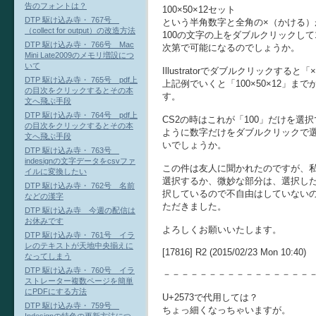
告のフォントは？
100×50×12セット
DTP 駆け込み寺・ 767号
という半角数字と全角の×（かける
（collect for output）の改造方法
100の文字の上をダブルクリックして
DTP 駆け込み寺・ 766号 Mac
次第で可能になるのでしょうか。
Mini Late2009のメモリ増設につ
いて
Illustratorでダブルクリックす
DTP 駆け込み寺・ 765号 pdf上
上記例でいくと「100×50×12」
の目次をクリックするとその本
す。
文へ飛ぶ手段
DTP 駆け込み寺・ 764号 pdf上
CS2の時はこれが「100」だけを
の目次をクリックするとその本
ように数字だけをダブルクリックで
文へ飛ぶ手段
いでしょうか。
DTP 駆け込み寺・ 763号
indesignの文字データをcsvファ
この件は友人に聞かれたのですが、
イルに変換したい
選択するか、微妙な部分は、選択し
DTP 駆け込み寺・ 762号 名前
択しているので不自由はしていない
などの漢字
ただきました。
DTP 駆け込み寺 今週の配信は
お休みです
よろしくお願いいたします。
DTP 駆け込み寺・ 761号 イラ
レのテキストが天地中央揃えに
[17816] R2 (2015/02/23 Mon 10:40)
なってしまう
DTP 駆け込み寺・ 760号 イラ
－－－－－－－－－－－－－－－－
ストレーター複数ページを簡単
にPDFにする方法
U+2573で代用しては？
DTP 駆け込み寺・ 759号
ちょっ細くなっちゃいますが。