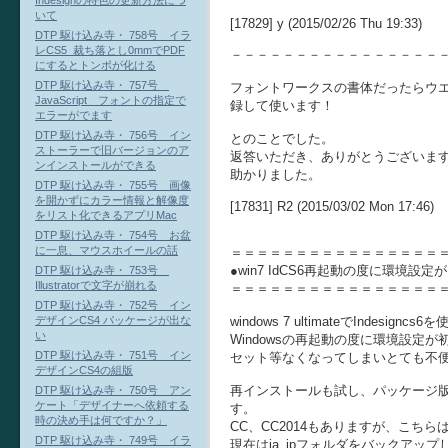
Indesignの特色の更新方法につ
いて
[17829] y (2015/02/26 Thu 19:33)
DTP 駆け込み寺・ 758号 イラ
レCS5_裁ち落とし0mmでPDF
－－－－－－－－－－－－－－－－
にするとトンボが化ける
DTP 駆け込み寺・ 757号
フォントワークスの書体だったらウ
JavaScript フォントの指定で
録して使います！
エラーがでます
DTP 駆け込み寺・ 756号 イン
とのことでした。
ストーラーで旧バージョンのア
返答いただき、ありがとうございま
ンインストールができる
助かりました。
DTP 駆け込み寺・ 755号 画像
を開かずにカラー情報と解像度
[17831] R2 (2015/03/02 Mon 17:46)
をリスト化できるアプリMac
DTP 駆け込み寺・ 754号 お盆
に一息、マウスホイールの話
＝＝＝＝＝＝＝＝＝＝＝＝＝＝＝＝
●win7 IdCS6再起動の度に環境設定
DTP 駆け込み寺・ 753号
Illustratorで文字が崩れる
＝＝＝＝＝＝＝＝＝＝＝＝＝＝＝＝
DTP 駆け込み寺・ 752号 イン
windows 7 ultimateでIndesign
デザインCS4 パッケージが出な
い
Windowsの再起動の度に環境設定
DTP 駆け込み寺・ 751号 イン
セット等なくなってしまいとても不
デザインCS4の組版
再インストールも試し、パッケージ版
DTP 駆け込み寺・ 750号 アン
ケート「デザイナーへ依頼する
す。
時の決め手は何ですか？」
CC、CC2014もありますが、こち
DTP 駆け込み寺・ 749号 イラ
現在はja_jpフォルダをバックアッ