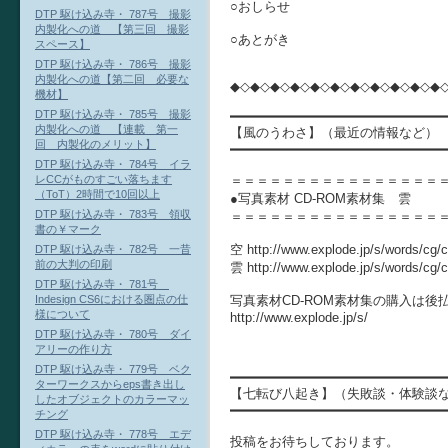
○おしらせ
DTP 駆け込み寺・ 787号 撮影
内製化への道 【第三回 撮影
○あとがき
スペース】
DTP 駆け込み寺・ 786号 撮影
内製化への道【第二回 必要な
◆◇◆◇◆◇◆◇◆◇◆◇◆◇◆◇◆◇◆◇◆
機材】
DTP 駆け込み寺・ 785号 撮影
━━━━━━━━━━━━━━━━━━━━━━━━━━━
内製化への道 【連載 第一
【風のうわさ】（最近の情報など）
回 内製化のメリット】
━━━━━━━━━━━━━━━━━━━━━━━━━━━
DTP 駆け込み寺・ 784号 イラ
＝＝＝＝＝＝＝＝＝＝＝＝＝＝＝＝
レCCがものすごい落ちます
（ToT）2時間で10回以上
●写真素材 CD-ROM素材集 雲
DTP 駆け込み寺・ 783号 領収
＝＝＝＝＝＝＝＝＝＝＝＝＝＝＝＝
書の￥マーク
空 http://www.explode.jp/s/words/cg/c
DTP 駆け込み寺・ 782号 一昔
前の大判の印刷
雲 http://www.explode.jp/s/words/cg/c
DTP 駆け込み寺・ 781号
写真素材CD-ROM素材集の購入は後払い
Indesign CS6における圏点の仕
様について
http://www.explode.jp/s/
DTP 駆け込み寺・ 780号 ダイ
アリーの作り方
DTP 駆け込み寺・ 779号 ベク
━━━━━━━━━━━━━━━━━━━━━━━━━━━
ターワークスからeps書き出し
【七転び八起き】（失敗談・体験談
したオブジェクトのカラーマッ
━━━━━━━━━━━━━━━━━━━━━━━━━━━
チング
DTP 駆け込み寺・ 778号 エデ
投稿をお待ちしております。