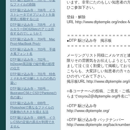
DTP 駆け込み寺・ 707号 不要
います。非常にたのもしい知恵者の
なファイルの削除
ひご参加下さい。
DTP 駆け込み寺・ 706号 イラ
ストレータでオブジェクトを放
登録・解除
射状に移動するには
URL http://www.dtptemple.org/index-
DTP 駆け込み寺・ 705号 メタ
ルカラーDIC620etcのアミは存
在するのでしょうか？
＝＝＝＝＝＝＝＝＝＝＝＝＝＝＝＝
DTP 駆け込み寺・ 704号 Mac
●DTP 駆け込み寺 掲示板
ProかMacBook Proか
＝＝＝＝＝＝＝＝＝＝＝＝＝＝＝＝
DTP 駆け込み寺・ 703号 手描
き風フォント名
メーリングリスト同様にメルマガと
DTP 駆け込み寺・ 702号
限りその雰囲気をお伝えしようとし
InDesign英語版で縦中横の処理
まして泣く泣く割愛して掲載してお
の仕方
こちらも、大変詳しい知恵者の方々
DTP 駆け込み寺・ 701号 特色
ひのぞいてみて下さい。
とそれを4C分解したものの色の
掲示板URL http://www.dtptemple.org/
違い
DTP 駆け込み寺・ 700号
○各コーナーへの投稿、ご意見・ご感想
IllustratorCS6とCS3でPantoneの
らまでosyou2@dtptemple.org
色の違い
DTP 駆け込み寺・ 699号
○DTP 駆け込み寺
Photoshopで異なるファイルの
http://www.dtptemple.org/
対象物の大きさを揃える法
DTP 駆け込み寺・ 698号 イラ
○DTP 駆け込み寺 バックナンバー
レCS5の定規の原点が利用でき
http://www.dtptemple.org/backnumber
ません