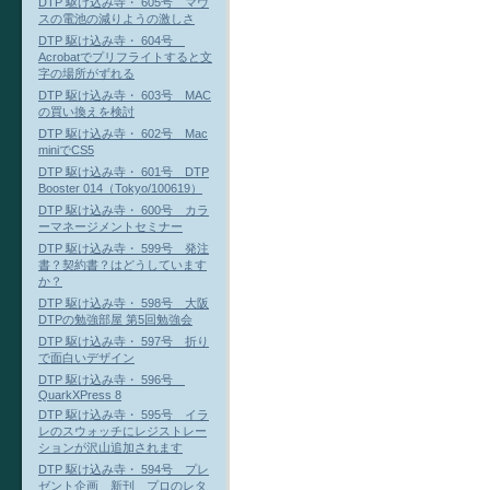
DTP 駆け込み寺・ 605号 マウ
スの電池の減りようの激しさ
DTP 駆け込み寺・ 604号
Acrobatでプリフライトすると文
字の場所がずれる
DTP 駆け込み寺・ 603号 MAC
の買い換えを検討
DTP 駆け込み寺・ 602号 Mac
miniでCS5
DTP 駆け込み寺・ 601号 DTP
Booster 014（Tokyo/100619）
DTP 駆け込み寺・ 600号 カラ
ーマネージメントセミナー
DTP 駆け込み寺・ 599号 発注
書？契約書？はどうしています
か？
DTP 駆け込み寺・ 598号 大阪
DTPの勉強部屋 第5回勉強会
DTP 駆け込み寺・ 597号 折り
で面白いデザイン
DTP 駆け込み寺・ 596号
QuarkXPress 8
DTP 駆け込み寺・ 595号 イラ
レのスウォッチにレジストレー
ションが沢山追加されます
DTP 駆け込み寺・ 594号 プレ
ゼント企画 新刊 プロのレタ