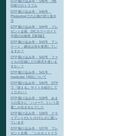
DTP 駆け込み寺・ 546号 3色
印刷でのトラブル
DTP 駆け込み寺・ 545号
Photoshopでの人物の切り抜き
方
DTP 駆け込み寺・ 544号 プレ
ゼント企画 DICカラーガイド
中国の伝統色【第3版】
DTP 駆け込み寺・ 543号 アン
ケート：網点は何を使用してい
ますか？
DTP 駆け込み寺・ 542号 ファ
イルの圧縮にどの形式を使いま
すか～？
DTP 駆け込み寺・ 541号
magicolor 7450について
DTP 駆け込み寺・ 540号 DTP
で『使える』サイトを紹介して
ください！
DTP 駆け込み寺・ 539号 あま
りの安さに「ハァー?」という言
葉しか出ませんでした
DTP 駆け込み寺・ 538号 クラ
イアントのいいかげんさに困っ
ています
DTP 駆け込み寺・ 537号 プレ
ゼント企画 「シルエットイラ