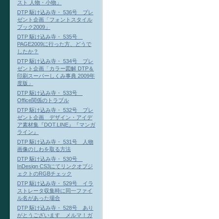
スト 人物・小物」
DTP 駆け込み寺・ 536号 プレ
ゼント企画「フォントスタイル
ブック2009」
DTP 駆け込み寺・ 535号
PAGE2009に行った方、どうで
したか？
DTP 駆け込み寺・ 534号 プレ
ゼント企画「カラー図解 DTP＆
印刷スーパーしくみ事典 2009年
度版」
DTP 駆け込み寺・ 533号
Office関係のトラブル
DTP 駆け込み寺・ 532号 プレ
ゼント企画 デザイン・アイデ
ア素材集『DOT.LINE』『マンガ
ライン』
DTP 駆け込み寺・ 531号 人物
画像のしわを取る方法
DTP 駆け込み寺・ 530号
InDesign CS3にてリンクオブジ
ェクトのRGBチェック
DTP 駆け込み寺・ 529号 イラ
ストレータ収集時に同一ファイ
ル名があった場合
DTP 駆け込み寺・ 528号 あり
がとうございます メルマ！ガ