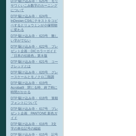
DTP 駆け込み寺・ 625号 モリ
サワくいこみ数字のカーニング
について
DTP 駆け込み寺・ 624号
InDesign CS4にテキストをコピ
ペするとリュウミンが小塚明朝
に変わる
DTP 駆け込み寺・ 623号 難し
い字がでない
DTP 駆け込み寺・ 622号 プレ
ゼント企画：DICカラーガイド
「日本の伝統色」第８版
DTP 駆け込み寺・ 621号 コー
クレッドとは
DTP 駆け込み寺・ 620号 グレ
ースケールとモノクロ二階調
DTP 駆け込み寺・ 619号
Acrobat9 閉じる時、終了時に
時間がかかる
DTP 駆け込み寺・ 618号 筆順
フォントについて
DTP 駆け込み寺・ 617号 プレ
ゼント企画 PANTONE 新色ガ
イド
DTP 駆け込み寺・ 616号 3文
字の単位記号の縦組
DTP 駆け込み寺・ 615号 記号