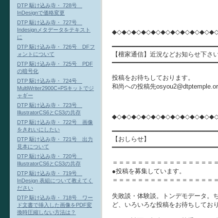
DTP 駆け込み寺・ 728号
InDesignで価格変更
DTP 駆け込み寺・ 727号
Indesignメタデータをテキスト
◆◇◆◇◆◇◆◇◆◇◆◇◆◇◆◇◆◇◆◇◆
に
━━━━━━━━━━━━━━━━━━━━━━━━━━━
DTP 駆け込み寺・ 726号 DFフ
【檀家通信】近況などお知らせ下さ
ォントについて
━━━━━━━━━━━━━━━━━━━━━━━━━━━
DTP 駆け込み寺・ 725号 PDF
の暗号化
投稿をお待ちしております。
DTP 駆け込み寺・ 724号
和尚への投稿先osyou2@dtptempl
MultiWriter2900C+PSキットでジ
ャギー
DTP 駆け込み寺・ 723号
IllustratorCS6とCS3の共存
◆◇◆◇◆◇◆◇◆◇◆◇◆◇◆◇◆◇◆◇◆
DTP 駆け込み寺・ 722号 画像
をきれいにしたい
━━━━━━━━━━━━━━━━━━━━━━━━━━━
【おしらせ】
DTP 駆け込み寺・ 721号 出力
━━━━━━━━━━━━━━━━━━━━━━━━━━━
見本について
DTP 駆け込み寺・ 720号
＝＝＝＝＝＝＝＝＝＝＝＝＝＝＝＝
IllustratorCS6とCS3の共存
●投稿を募集しています。
DTP 駆け込み寺・ 719号
＝＝＝＝＝＝＝＝＝＝＝＝＝＝＝＝
InDesign 表組について教えてく
ださい
失敗談・体験談。トンデモデータ。
DTP 駆け込み寺・ 718号 ワー
ど、いろいろな投稿をお待ちしてお
ド文書で挿入した画像をPDF変
換時圧縮しない方法は？