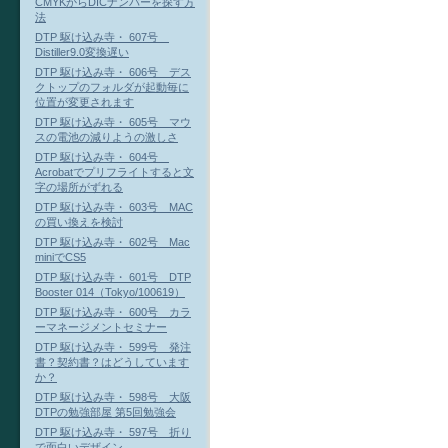
CMYKからDICナンバーを探す方
法
DTP 駆け込み寺・ 607号
Distiller9.0変換遅い
DTP 駆け込み寺・ 606号 デス
クトップのフォルダが起動毎に
位置が変更されます
DTP 駆け込み寺・ 605号 マウ
スの電池の減りようの激しさ
DTP 駆け込み寺・ 604号
Acrobatでプリフライトすると文
字の場所がずれる
DTP 駆け込み寺・ 603号 MAC
の買い換えを検討
DTP 駆け込み寺・ 602号 Mac
miniでCS5
DTP 駆け込み寺・ 601号 DTP
Booster 014（Tokyo/100619）
DTP 駆け込み寺・ 600号 カラ
ーマネージメントセミナー
DTP 駆け込み寺・ 599号 発注
書？契約書？はどうしています
か？
DTP 駆け込み寺・ 598号 大阪
DTPの勉強部屋 第5回勉強会
DTP 駆け込み寺・ 597号 折り
で面白いデザイン