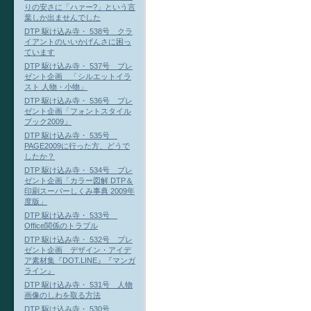
りの安さに「ハァー?」という言
葉しか出ませんでした
DTP 駆け込み寺・ 538号 クラ
イアントのいいかげんさに困っ
ています
DTP 駆け込み寺・ 537号 プレ
ゼント企画 「シルエットイラ
スト 人物・小物」
DTP 駆け込み寺・ 536号 プレ
ゼント企画「フォントスタイル
ブック2009」
DTP 駆け込み寺・ 535号
PAGE2009に行った方、どうで
したか？
DTP 駆け込み寺・ 534号 プレ
ゼント企画「カラー図解 DTP＆
印刷スーパーしくみ事典 2009年
度版」
DTP 駆け込み寺・ 533号
Office関係のトラブル
DTP 駆け込み寺・ 532号 プレ
ゼント企画 デザイン・アイデ
ア素材集『DOT.LINE』『マンガ
ライン』
DTP 駆け込み寺・ 531号 人物
画像のしわを取る方法
DTP 駆け込み寺・ 530号