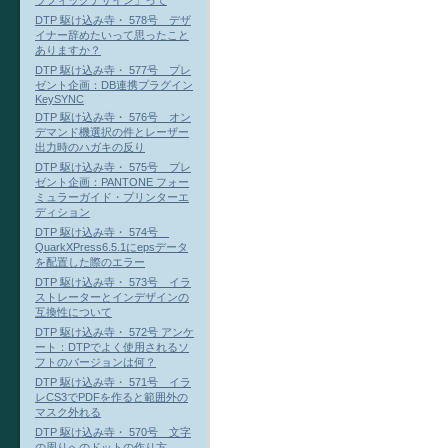
ラフィックデザイン」って
DTP 駆け込み寺・ 578号 デザ
イナー辞めたいって思ったこと
ありますか？
DTP 駆け込み寺・ 577号 プレ
ゼント企画：DB連携プラグイン
KeySYNC
DTP 駆け込み寺・ 576号 オン
デマンド機選択の件とレーザー
出力時のハガキの反り
DTP 駆け込み寺・ 575号 プレ
ゼント企画：PANTONE フォー
ミュラーガイド・プリンターエ
ディション
DTP 駆け込み寺・ 574号
QuarkXPress6.5.1にepsデータ
を配置した際のエラー
DTP 駆け込み寺・ 573号 イラ
ストレーターとインデザインの
互換性について
DTP 駆け込み寺・ 572号 アンケ
ート：DTPでよく使用されるソ
フトのバージョンは何？
DTP 駆け込み寺・ 571号 イラ
レCS3でPDFを作ると範囲外の
マスク外れる
DTP 駆け込み寺・ 570号 文字
の周りへのドットの作り方