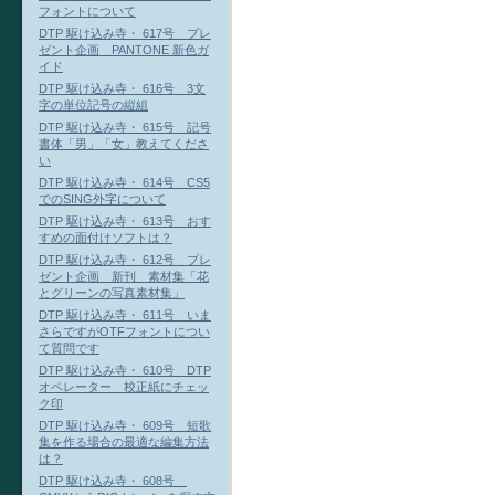
フォントについて
DTP 駆け込み寺・ 617号 プレ
ゼント企画 PANTONE 新色ガ
イド
DTP 駆け込み寺・ 616号 3文
字の単位記号の縦組
DTP 駆け込み寺・ 615号 記号
書体「男」「女」教えてくださ
い
DTP 駆け込み寺・ 614号 CS5
でのSING外字について
DTP 駆け込み寺・ 613号 おす
すめの面付けソフトは？
DTP 駆け込み寺・ 612号 プレ
ゼント企画 新刊 素材集「花
とグリーンの写真素材集」
DTP 駆け込み寺・ 611号 いま
さらですがOTFフォントについ
て質問です
DTP 駆け込み寺・ 610号 DTP
オペレーター 校正紙にチェッ
ク印
DTP 駆け込み寺・ 609号 短歌
集を作る場合の最適な編集方法
は？
DTP 駆け込み寺・ 608号