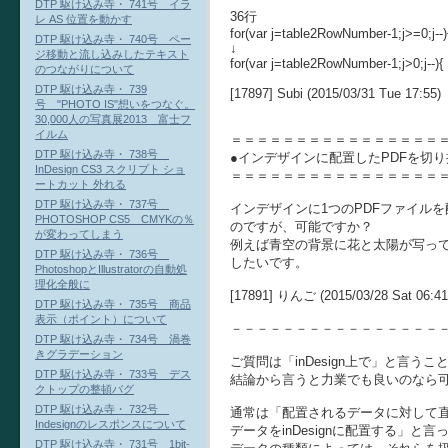
DTP 駆け込み寺・ 741号 イラ
36行
レ AS 位置を動かす
for(var j=table2RowNumber-1;j>=0;j--)
DTP 駆け込み寺・ 740号 ペー
↓
ジ移動と流し込みしたテキスト
for(var j=table2RowNumber-1;j>0;j--){
のつながりについて
DTP 駆け込み寺・ 739
[17897] Subi (2015/03/31 Tue 17:55)
号 "PHOTO IS"想いをつなぐ。
30,000人の写真展2013 富士フ
イルム
＝＝＝＝＝＝＝＝＝＝＝＝＝＝＝＝
DTP 駆け込み寺・ 738号
●インデザインに配置したPDFを切り
InDesign CS3 スクリプト ショ
＝＝＝＝＝＝＝＝＝＝＝＝＝＝＝＝
ートカット 外れる
DTP 駆け込み寺・ 737号
インデザインに1つのPDFファイル
PHOTOSHOP CS5 CMYKの％
のですが、可能ですか？
が変わってしまう
例えば青空の背景に花と太陽が写って
DTP 駆け込み寺・ 736号
したいです。
PhotoshopとIllustratorの自動処
理化全般に
[17891] りんご (2015/03/28 Sat 06:41
DTP 駆け込み寺・ 735号 商品
表示（ポイント）について
－－－－－－－－－－－－－－－－
DTP 駆け込み寺・ 734号 渦巻
きグラデーション
ご質問は「inDesign上で」と言う
DTP 駆け込み寺・ 733号 デス
結論から言うと力業でも良いのなら
クトップの整頓バグ
DTP 駆け込み寺・ 732号
通常は「配置されるデータに対して
Indesignのレスポンスについて
データをinDesignに配置する」
DTP 駆け込み寺・ 731号 1bit-