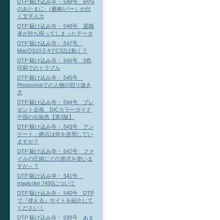
DTP 駆け込み寺・ 549号 aやu
のあたまに-（横棒/バー）が付
く文字入力
DTP 駆け込み寺・ 548号 退職
者が持ち帰ってしまったデータ
DTP 駆け込み寺・ 547号
MacOS10.5.4でCS2は動く？
DTP 駆け込み寺・ 546号 3色
印刷でのトラブル
DTP 駆け込み寺・ 545号
Photoshopでの人物の切り抜き
方
DTP 駆け込み寺・ 544号 プレ
ゼント企画 DICカラーガイド
中国の伝統色【第3版】
DTP 駆け込み寺・ 543号 アン
ケート：網点は何を使用してい
ますか？
DTP 駆け込み寺・ 542号 ファ
イルの圧縮にどの形式を使いま
すか～？
DTP 駆け込み寺・ 541号
magicolor 7450について
DTP 駆け込み寺・ 540号 DTP
で『使える』サイトを紹介して
ください！
DTP 駆け込み寺・ 539号 あま