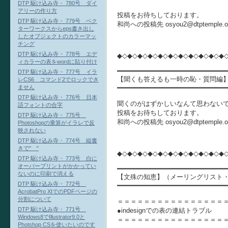
DTP 駆け込み寺・ 780号 ダイ
アリーの作り方
投稿をお待ちしております。
DTP 駆け込み寺・ 779号 ベク
和尚への投稿先 osyou2@dtptempl
ターワークスからeps書き出し
したオブジェクトのカラーマッ
チング
DTP 駆け込み寺・ 778号 エデ
◆◇◆◇◆◇◆◇◆◇◆◇◆◇◆◇◆◇◆◇◆
ィカラーの表をwordに貼り付け
━━━━━━━━━━━━━━━━━━━━━━━━━━━
DTP 駆け込み寺・ 777号 イラ
【聞くも答えるも一時の恥・質問編
レCS6 コマンド2でロックでき
━━━━━━━━━━━━━━━━━━━━━━━━━━━
ません
DTP 駆け込み寺・ 776号 日本
聞くのがはずかしいなんて思わないで、
語フォントの合字
投稿をお待ちしております。
DTP 駆け込み寺・ 775号
和尚への投稿先 osyou2@dtptempl
Photoshopの乗算がイラレで反
映されない
DTP 駆け込み寺・ 774号 縦書
きで" "
◆◇◆◇◆◇◆◇◆◇◆◇◆◇◆◇◆◇◆◇◆
DTP 駆け込み寺・ 773号 白に
オーバープリントがかかってい
━━━━━━━━━━━━━━━━━━━━━━━━━━━
ないのに印刷で消える
【文殊の知恵】（メーリングリスト
DTP 駆け込み寺・ 772号
━━━━━━━━━━━━━━━━━━━━━━━━━━━
AcrobatPro XIでのPDFページの
分割について
＝＝＝＝＝＝＝＝＝＝＝＝＝＝＝＝
DTP 駆け込み寺・ 771号
●indesignでの表の連結トラブル
Windows8でIllustrator9.0と
＝＝＝＝＝＝＝＝＝＝＝＝＝＝＝＝
Photshop CSを使いたいのです