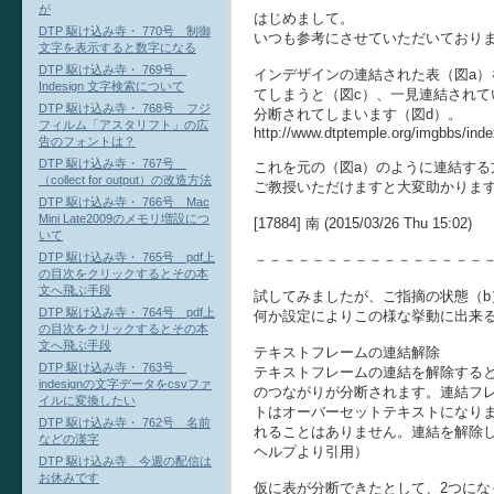
が
はじめまして。
DTP 駆け込み寺・ 770号 制御
いつも参考にさせていただいており
文字を表示すると数字になる
DTP 駆け込み寺・ 769号
インデザインの連結された表（図a）
Indesign 文字検索について
てしまうと（図c）、一見連結され
DTP 駆け込み寺・ 768号 フジ
分断されてしまいます（図d）。
フィルム「アスタリフト」の広
http://www.dtptemple.org/imgbbs/in
告のフォントは？
DTP 駆け込み寺・ 767号
これを元の（図a）のように連結する
（collect for output）の改造方法
ご教授いただけますと大変助かりま
DTP 駆け込み寺・ 766号 Mac
Mini Late2009のメモリ増設につ
[17884] 南 (2015/03/26 Thu 15:02)
いて
DTP 駆け込み寺・ 765号 pdf上
－－－－－－－－－－－－－－－－
の目次をクリックするとその本
文へ飛ぶ手段
試してみましたが、ご指摘の状態（b）
DTP 駆け込み寺・ 764号 pdf上
何か設定によりこの様な挙動に出来
の目次をクリックするとその本
文へ飛ぶ手段
テキストフレームの連結解除
DTP 駆け込み寺・ 763号
テキストフレームの連結を解除する
indesignの文字データをcsvファ
のつながりが分断されます。連結フ
イルに変換したい
トはオーバーセットテキストになり
DTP 駆け込み寺・ 762号 名前
れることはありません。連結を解除した
などの漢字
ヘルプより引用）
DTP 駆け込み寺 今週の配信は
お休みです
仮に表が分断できたとして、2つに