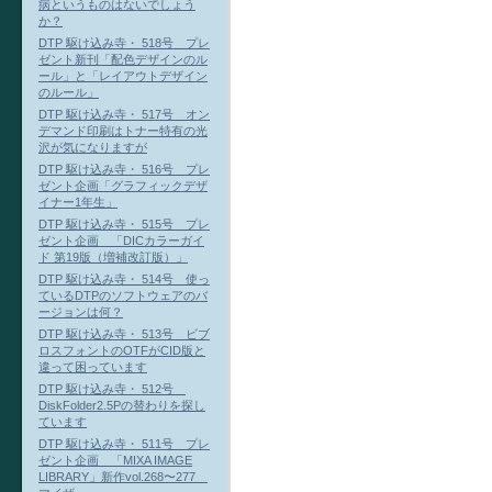
病というものはないでしょう
か？
DTP 駆け込み寺・ 518号 プレ
ゼント新刊「配色デザインのル
ール」と「レイアウトデザイン
のルール」
DTP 駆け込み寺・ 517号 オン
デマンド印刷はトナー特有の光
沢が気になりますが
DTP 駆け込み寺・ 516号 プレ
ゼント企画「グラフィックデザ
イナー1年生」
DTP 駆け込み寺・ 515号 プレ
ゼント企画 「DICカラーガイ
ド 第19版（増補改訂版）」
DTP 駆け込み寺・ 514号 使っ
ているDTPのソフトウェアのバ
ージョンは何？
DTP 駆け込み寺・ 513号 ビブ
ロスフォントのOTFがCID版と
違って困っています
DTP 駆け込み寺・ 512号
DiskFolder2.5Pの替わりを探し
ています
DTP 駆け込み寺・ 511号 プレ
ゼント企画 「MIXA IMAGE
LIBRARY」新作vol.268〜277