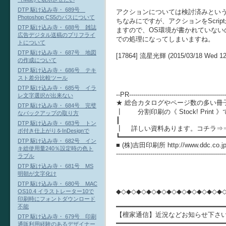
DTP 駆け込み寺・ 689号
アクションについては検討済みとい
Photoshop CS5のパスについて
ちなみにですが、アクションをScrip
DTP 駆け込み寺・ 688号 雑誌
ますので、OS環境が書かれていないの
広告デジタル送稿のプリフライ
での処理になってしまいますね。
トについて
DTP 駆け込み寺・ 687号 地図
[17864] 流星光輝 (2015/03/18 Wed 12
の作成について
DTP 駆け込み寺・ 686号 テキ
スト差分比較ツール
DTP 駆け込み寺・ 685号 イラ
--PR------------------------------------------------
レ文字選択が出来ない
★ 総合カタログやページ数の多い冊
DTP 駆け込み寺・ 684号 完璧
┃ 分割印刷の《 Stock! Prin
なバックアップの取り方
┃
DTP 駆け込み寺・ 683号 トン
┃ 詳しい資料あります。コチラ⇒⇒⇒ http:/
ボ付き仕上がりをInDesignで
┗━━━━━━━━━━━━━━━━━━━━━━━━━━
DTP 駆け込み寺・ 682号 イン
■ (株)吉田印刷所 http://www.ddc.co.jp/
キ総使用量240％設定時の色ト
----------------------------------------------------
ラブル
DTP 駆け込み寺・ 681号 MS
明朝が文字化け
DTP 駆け込み寺・ 680号 MAC
◆◇◆◇◆◇◆◇◆◇◆◇◆◇◆◇◆◇◆◇◆
OS10.4 イラストレーター10で
印刷時にフォントダウンロード
━━━━━━━━━━━━━━━━━━━━━━━━━━━
不能
【檀家通信】近況などお知らせ下さ
DTP 駆け込み寺・ 679号 印刷
━━━━━━━━━━━━━━━━━━━━━━━━━━━
通販利用経験のあるデザイナー