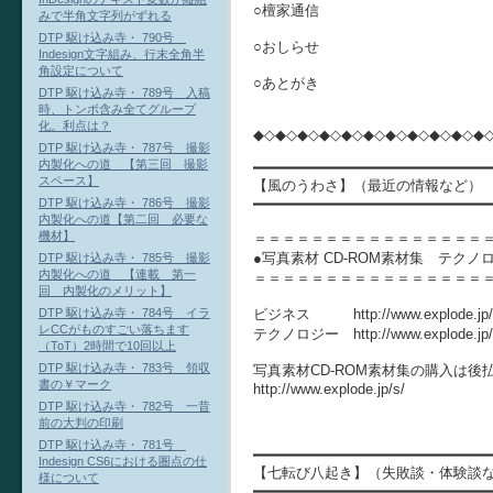
○檀家通信
みで半角文字列がずれる
DTP 駆け込み寺・ 790号
○おしらせ
Indesign文字組み、行末全角半
角設定について
○あとがき
DTP 駆け込み寺・ 789号 入稿
時、トンボ含み全てグループ
化。利点は？
◆◇◆◇◆◇◆◇◆◇◆◇◆◇◆◇◆◇◆◇◆
DTP 駆け込み寺・ 787号 撮影
内製化への道 【第三回 撮影
━━━━━━━━━━━━━━━━━━━━━━━━━━━
スペース】
【風のうわさ】（最近の情報など）
━━━━━━━━━━━━━━━━━━━━━━━━━━━
DTP 駆け込み寺・ 786号 撮影
内製化への道【第二回 必要な
機材】
＝＝＝＝＝＝＝＝＝＝＝＝＝＝＝＝
●写真素材 CD-ROM素材集 テクノ
DTP 駆け込み寺・ 785号 撮影
内製化への道 【連載 第一
＝＝＝＝＝＝＝＝＝＝＝＝＝＝＝＝
回 内製化のメリット】
ビジネス http://www.explode.jp/s/w
DTP 駆け込み寺・ 784号 イラ
レCCがものすごい落ちます
テクノロジー http://www.explode.jp/s/w
（ToT）2時間で10回以上
DTP 駆け込み寺・ 783号 領収
写真素材CD-ROM素材集の購入は後払い
書の￥マーク
http://www.explode.jp/s/
DTP 駆け込み寺・ 782号 一昔
前の大判の印刷
DTP 駆け込み寺・ 781号
━━━━━━━━━━━━━━━━━━━━━━━━━━━
Indesign CS6における圏点の仕
【七転び八起き】（失敗談・体験談
様について
━━━━━━━━━━━━━━━━━━━━━━━━━━━