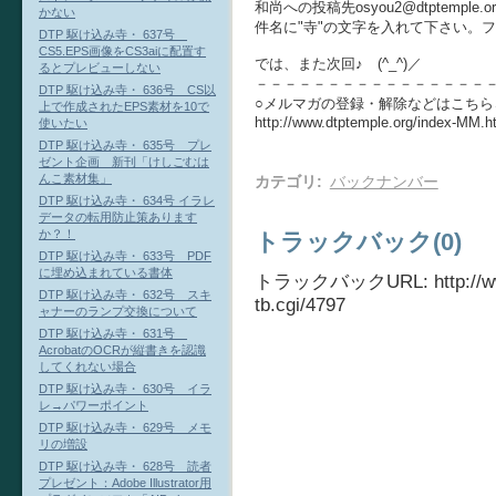
和尚への投稿先osyou2@dtptemple.or
かない
件名に"寺"の文字を入れて下さい。
DTP 駆け込み寺・ 637号
CS5.EPS画像をCS3aiに配置す
では、また次回♪ (^_^)／
るとプレビューしない
－－－－－－－－－－－－－－－－
DTP 駆け込み寺・ 636号 CS以
○メルマガの登録・解除などはこちら
上で作成されたEPS素材を10で
http://www.dtptemple.org/index-MM.h
使いたい
DTP 駆け込み寺・ 635号 プレ
ゼント企画 新刊「けしごむは
んこ素材集」
カテゴリ
:
バックナンバー
DTP 駆け込み寺・ 634号 イラレ
データの転用防止策あります
か？！
トラックバック(0)
DTP 駆け込み寺・ 633号 PDF
に埋め込まれている書体
トラックバックURL: http://www.
DTP 駆け込み寺・ 632号 スキ
tb.cgi/4797
ャナーのランプ交換について
DTP 駆け込み寺・ 631号
AcrobatのOCRが縦書きを認識
してくれない場合
DTP 駆け込み寺・ 630号 イラ
レ→パワーポイント
DTP 駆け込み寺・ 629号 メモ
リの増設
DTP 駆け込み寺・ 628号 読者
プレゼント：Adobe Illustrator用