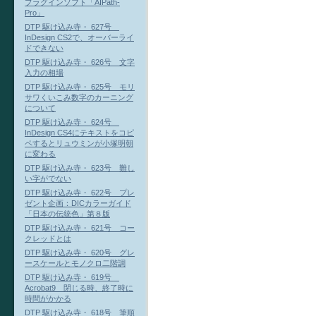
プラグインソフト「AIPath-
Pro」
DTP 駆け込み寺・ 627号
InDesign CS2で、オーバーライ
ドできない
DTP 駆け込み寺・ 626号 文字
入力の相場
DTP 駆け込み寺・ 625号 モリ
サワくいこみ数字のカーニング
について
DTP 駆け込み寺・ 624号
InDesign CS4にテキストをコピ
ペするとリュウミンが小塚明朝
に変わる
DTP 駆け込み寺・ 623号 難し
い字がでない
DTP 駆け込み寺・ 622号 プレ
ゼント企画：DICカラーガイド
「日本の伝統色」第８版
DTP 駆け込み寺・ 621号 コー
クレッドとは
DTP 駆け込み寺・ 620号 グレ
ースケールとモノクロ二階調
DTP 駆け込み寺・ 619号
Acrobat9 閉じる時、終了時に
時間がかかる
DTP 駆け込み寺・ 618号 筆順