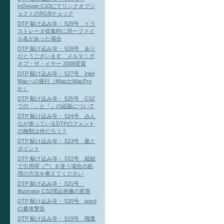
InDesign CS3にてリンクオブジ
ェクトのRGBチェック
DTP 駆け込み寺・ 529号 イラ
ストレータ収集時に同一ファイ
ル名があった場合
DTP 駆け込み寺・ 528号 あり
がとうございます メルマ！ガ
オブ・ザ・イヤー 2008受賞
DTP 駆け込み寺・ 527号 Intel
Macへの移行（iMacかMacPro
か）
DTP 駆け込み寺・ 525号 CS2
での「」と『』の組版について
DTP 駆け込み寺・ 524号 みん
なが使っているDTPのフォント
の種類は何だろう？
DTP 駆け込み寺・ 523号 級と
ポイント
DTP 駆け込み寺・ 522号 縦組
で引用府（""）を使う場合の処
理の方法を教えてください
DTP 駆け込み寺・ 521号
Illustrator CS2埋込画像の変形
DTP 駆け込み寺・ 520号 word
の書体警告
DTP 駆け込み寺・ 519号 職業