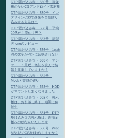
DTP 駆け込み寺・ 560号 肖像
権のないCGアンドロイド素材集
DTP 駆け込み寺・ 559号 イン
デザインCS3で画像を自動貼り
込みする方法は？
DTP 駆け込み寺・ 558号 平均
20代が主流の世界？
DTP 駆け込み寺・ 557号 新型
iPhoneのレビュー
DTP 駆け込み寺・ 556号 1pt未
満の文字がPDFに反映されない
DTP 駆け込み寺・ 555号 アン
ケート：最近、雑誌を読んで情
報を収集していますか？
DTP 駆け込み寺・ 554号
Mookと書籍の違い
DTP 駆け込み寺・ 553号 HDD
がマウントし無くなりました
DTP 駆け込み寺・ 552号 掲示
板は、お引越し終了。順調に稼
動中
DTP 駆け込み寺・ 551号 DTP
駆け込み寺の掲示板は、新掲示
板への移行をいたします
DTP 駆け込み寺・ 550号 iMac
MB418でCS3は動作しますか？