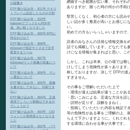
網羅すべき範囲が広い事、それぞれ
の縦書き
ありますが、困った時の何かの手助
DTP 駆け込み寺・ 811号 テキス
トフレーム設定したものを分割
堅苦しくなく、初心者の方にも読み
DTP 駆け込み寺・ 810号
しい話が多く敷居が高いとお感じに
indesignでブックからPDF作
い。
成、急に軽くなりました
初めての方もいらっしゃいますので
DTP 駆け込み寺・ 809号 EPSに
拘るわけは？
読者のみなさんの活発な情報交換を
DTP 駆け込み寺・ 808号
話でも掲載しています。どなたでも
inDesignで指定サイズまで文字
けになる情報が集まればと思い、こ
変形するツール
DTP 駆け込み寺・ 807号
しかし、これは本来、公の場では難
InDesign/リンク画像の収集につ
けしてしまう危険性が多々あります
いて
称しておりますが、決して DTPの
DTP 駆け込み寺・ 806号 マシ
すぎません。
ン選定について
DTP 駆け込み寺・ 805号 画像
その事をご理解いただいた上で
を書き出しできない、印刷でき
ない
・環境が違えば結果が違うことがあ
・思いこみによる、迂遠な方法を話
DTP 駆け込み寺・ 804号 正規
表現でこういう制御はできるの
・説明が足りず、誤解をまねく。
でしょうか？
・投稿していただいた内容を検証で
DTP 駆け込み寺・ 803号 CID
等の危険性がある事をご理解の上、
フォントが突然使えなくなりま
らえて下さいますように。くれぐれ
した
する環境に合わせる事が大事です。
DTP 駆け込み寺・ 802号 パワ