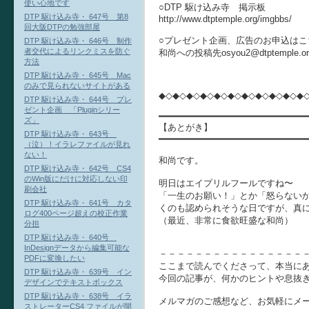
使い心地です
○DTP 駆け込み寺 掲示板
DTP 駆け込み寺・ 647号 第8
http://www.dtptemple.org/imgbbs/
回大阪DTPの勉強部屋
○プレゼント企画、広告のお申込はこ
DTP 駆け込み寺・ 646号 制作
者交代によるリンクミスを防ぐ
和尚への投稿先osyou2@dtptempl
方法
DTP 駆け込み寺・ 645号 Mac
のみで見られないサイトがある
◆◇◆◇◆◇◆◇◆◇◆◇◆◇◆◇◆◇◆◇◆
DTP 駆け込み寺・ 644号 プレ
ゼント企画 「Pluginシリー
━━━━━━━━━━━━━━━━━━━━━━━━━━━
ズ」
【あとがき】
DTP 駆け込み寺・ 643号
━━━━━━━━━━━━━━━━━━━━━━━━━━━
（泣）！イラレファイルが見れ
ない！
和尚です。
DTP 駆け込み寺・ 642号 CS4
のWin版にだけに対応しない印
明日はエイプリルフールですね〜
刷会社
「一生のお願い！」とか「怒らない
DTP 駆け込み寺・ 641号 カタ
くのも認められそうな日ですが、真
ログ400ページ超えの校正作業
（最近、非常に食欲旺盛な和尚）
分担
DTP 駆け込み寺・ 640号
InDesignデータから編集可能な
－－－－－－－－－－－－－－－－
PDFに変換したい
ここまで読んでくださって、本当に
DTP 駆け込み寺・ 639号 イン
今回の記事が、何かのヒントや息抜
デザインでテキストボックス
DTP 駆け込み寺・ 638号 イラ
メルマガのご感想など、お気軽にメ
ストレーターCS4 ファイルが開