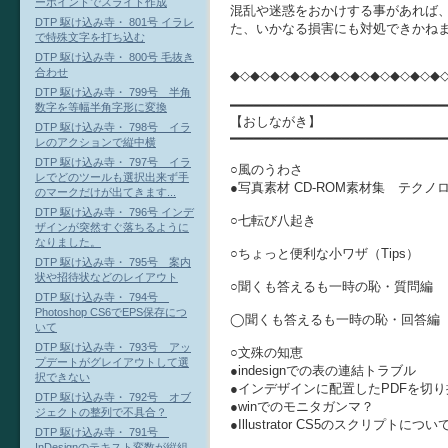
ーポイントでスライド作成
混乱や迷惑をおかけする事があれば
DTP 駆け込み寺・ 801号 イラレ
た、いかなる損害にも対処できかね
で特殊文字を打ち込む
DTP 駆け込み寺・ 800号 毛抜き
合わせ
◆◇◆◇◆◇◆◇◆◇◆◇◆◇◆◇◆◇◆◇◆
DTP 駆け込み寺・ 799号 半角
━━━━━━━━━━━━━━━━━━━━━━━━━━━
数字を等幅半角字形に変換
【おしながき】
DTP 駆け込み寺・ 798号 イラ
━━━━━━━━━━━━━━━━━━━━━━━━━━━
レのアクションで縦中横
DTP 駆け込み寺・ 797号 イラ
○風のうわさ
レでどのツールも選択出来ず手
●写真素材 CD-ROM素材集 テクノ
のマークだけが出てきます...
DTP 駆け込み寺・ 796号 インデ
○七転び八起き
ザインが突然すぐ落ちるように
なりました。
○ちょっと便利な小ワザ（Tips）
DTP 駆け込み寺・ 795号 案内
状や招待状などのレイアウト
○聞くも答えるも一時の恥・質問編
DTP 駆け込み寺・ 794号
Photoshop CS6でEPS保存につ
◯聞くも答えるも一時の恥・回答編
いて
DTP 駆け込み寺・ 793号 アッ
○文殊の知恵
プデートがグレイアウトして選
●indesignでの表の連結トラブル
択できない
●インデザインに配置したPDFを切り
DTP 駆け込み寺・ 792号 オブ
●winでのモニタガンマ？
ジェクトの整列で不具合？
●Illustrator CS5のスクリプトについ
DTP 駆け込み寺・ 791号
InDesignのテキスト変数が縦組