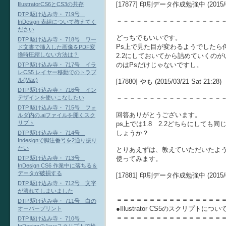
[17877] 印刷データ作成勉強中 (2015/03/
IllustratorCS6とCS3の共存
DTP 駆け込み寺・ 719号
－－－－－－－－－－－－－－－－
InDesign 表組について教えてく
ださい
どっちでもいいです。
DTP 駆け込み寺・ 718号 ワー
Ps上で見た目が変わるようでしたら
ド文書で挿入した画像をPDF変
換時圧縮しない方法は？
2.2にしておいてから詰めていくの
のはPsだけじゃないですし。
DTP 駆け込み寺・ 717号 イラ
レCS5 レイヤー移動でのトラブ
ル(Mac)
[17880] やも (2015/03/21 Sat 21:28)
DTP 駆け込み寺・ 716号 イン
－－－－－－－－－－－－－－－－
デザインを使いこなしたい
DTP 駆け込み寺・ 715号 フォ
回答ありがとうございます。
ルダ内の.aiファイルを開くスク
リプト
ps上では1.8 2.2どちらにして
しょうか？
DTP 駆け込み寺・ 714号
Indesignで脚注番号を2通り振り
たい
とりあえずは、教えていただいたよう
使ってみます。
DTP 駆け込み寺・ 713号
InDesign CS6 作業中に落ちる＆
データが破損する
[17881] 印刷データ作成勉強中 (2015/03/
DTP 駆け込み寺・ 712号 文字
が潰れてしまいました
＝＝＝＝＝＝＝＝＝＝＝＝＝＝＝＝
DTP 駆け込み寺・ 711号 白の
●Illustrator CS5のスクリプトについ
オーバープリント
＝＝＝＝＝＝＝＝＝＝＝＝＝＝＝＝
DTP 駆け込み寺・ 710号