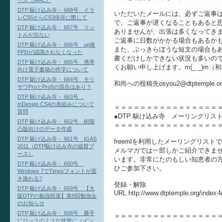
ーズ（MAC）
DTP 駆け込み寺・ 668号 イラ
いただいたメールには、必ずご返事
レCS5からCS3保存に際して
で、ご返事が遅くなることもあると
DTP 駆け込み寺・ 667号 リッ
ありませんが、出張は多くなってき
トルが出ない
ご返事に日数がかかる場合もあるか
DTP 駆け込み寺・ 666号 up後
また、ぶっきらぼうな短文の場合も
PPDが認識されなくなった
書くだけしかできない状況も多いの
DTP 駆け込み寺・ 665号 携帯
くお願い申し上げます。m(_ _)m（
向け電子書籍の作字について
DTP 駆け込み寺・ 664号 モリ
和尚への投稿先osyou2@dtptempl
サワProとPro5の混合はあり？
DTP 駆け込み寺・ 663号
InDesign CS4の表組みについて
＝＝＝＝＝＝＝＝＝＝＝＝＝＝＝＝
質問
●DTP 駆け込み寺 メーリングリス
DTP 駆け込み寺・ 662号 樹脂
＝＝＝＝＝＝＝＝＝＝＝＝＝＝＝＝
凸版向けのデータ作成
DTP 駆け込み寺・ 661号 IGAS
freemlを利用したメーリングリス
2011（DTP駆け込み寺の協賛ブ
メルマガでは一部しかご紹介できま
ース）
います。非常にたのもしい知恵者の
DTP 駆け込み寺・ 660号
ひご参加下さい。
Windows 7でTimesフォントが置
き換わる?
登録・解除
DTP 駆け込み寺・ 659号 【大
URL http://www.dtptemple.org/index-
阪DTPの勉強部屋】第9回勉強会
のお知らせ
DTP 駆け込み寺・ 658号 勝手
＝＝＝＝＝＝＝＝＝＝＝＝＝＝＝＝
にロックのような状態に（イン