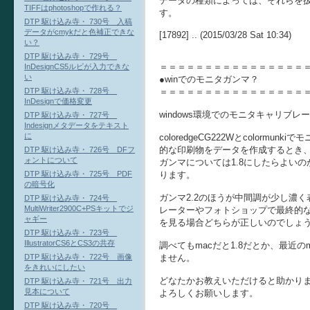
データの種類によっては、それらを扱う
TIFFはphotoshopで作れる？
す。
DTP 駆け込み寺・ 730号 入稿
データがcmykだと色補正できな
[17892] .. (2015/03/28 Sat 10:34)
い？
DTP 駆け込み寺・ 729号
＝＝＝＝＝＝＝＝＝＝＝＝＝＝＝＝
InDesignCS5ルビが入力できな
い
●winでのモニタガンマ？
＝＝＝＝＝＝＝＝＝＝＝＝＝＝＝＝
DTP 駆け込み寺・ 728号
InDesignで価格変更
windows環境でのモニタキャリブ
DTP 駆け込み寺・ 727号
Indesignメタデータをテキスト
に
coloredgeCG222Wとcolorm
的な印刷物をデータを作成するとき、
DTP 駆け込み寺・ 726号 DFフ
ォントについて
ガンマについては1.8にしたらよいの
ります。
DTP 駆け込み寺・ 725号 PDF
の暗号化
ガンマ2.2のほうが中間調が少し濃
DTP 駆け込み寺・ 724号
MultiWriter2900C+PSキットでジ
レーターやフォトショップで最終的
ャギー
を見る場合どちらが正しいのでしょ
DTP 駆け込み寺・ 723号
IllustratorCS6とCS3の共存
調べてもmacだと1.8だとか、最近の
ません。
DTP 駆け込み寺・ 722号 画像
をきれいにしたい
どなたかお教えいただけると助かり
DTP 駆け込み寺・ 721号 出力
見本について
よろしくお願いします。
DTP 駆け込み寺・ 720号