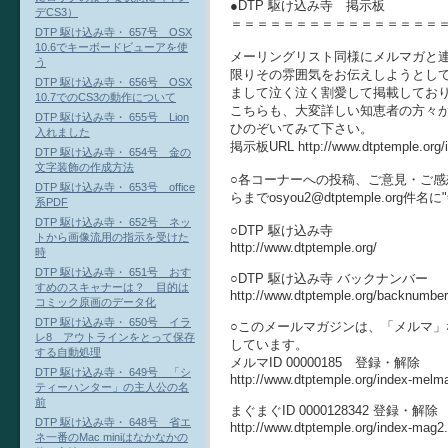
●DTP 駆け込み寺 掲示板
デCS3）
＝＝＝＝＝＝＝＝＝＝＝＝＝＝＝＝
DTP 駆け込み寺・ 657号 OSX
10.6でキーボードビューアを使
メーリングリスト同様にメルマガと
う
限りその雰囲気をお伝えしようとし
DTP 駆け込み寺・ 656号 OSX
まして泣く泣く割愛して掲載してお
10.7でのCS3の動作について
こちらも、大変詳しい知恵者の方々
DTP 駆け込み寺・ 655号 Lion
ひのぞいてみて下さい。
入れました
掲示板URL http://www.dtptemple.org/
DTP 駆け込み寺・ 654号 金の
文字装飾の作成方法
○各コーナーへの投稿、ご意見・ご感想
DTP 駆け込み寺・ 653号 office
らまでosyou2@dtptemple.org
系PDF
DTP 駆け込み寺・ 652号 ネッ
○DTP 駆け込み寺
トから画像流用の指示を受けた
http://www.dtptemple.org/
時
DTP 駆け込み寺・ 651号 おす
○DTP 駆け込み寺 バックナンバー
すめのスキャナーは？ 目的は
http://www.dtptemple.org/backnumber
コミック原画のデータ化
DTP 駆け込み寺・ 650号 イラ
○このメールマガジンは、「メルマ」
レ8 アウトラインをとって保存
しています。
する自動処理
メルマID 00000185 登録・解除
DTP 駆け込み寺・ 649号 「シ
http://www.dtptemple.org/index-melm
ティーハンター」の主人公の名
前
まぐまぐID 0000128342 登録・解除
DTP 駆け込み寺・ 648号 省エ
http://www.dtptemple.org/index-mag2
ネ一番のMac miniはなかなかの