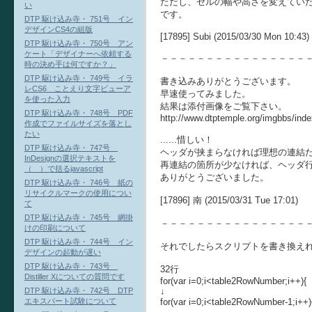
ただし、セルの幅や高さを変えてい
い
です。
DTP 駆け込み寺・ 751号 イン
デザインCS4の組版
[17895] Subi (2015/03/30 Mon 10:43)
DTP 駆け込み寺・ 750号 アン
ケート「デザイナーへ依頼する
－－－－－－－－－－－－－－－－
時の決め手は何ですか？」
DTP 駆け込み寺・ 749号 イラ
書き込みありがとうございます。
レCS6 ことえり文字ビューア
早速使ってみました。
を使った入力
結果は添付画像をご覧下さい。
DTP 駆け込み寺・ 748号 PDF
http://www.dtptemple.org/imgbbs/in
作成でファイルサイズを落とし
たい
......惜しい！
DTP 駆け込み寺・ 747号
ヘッダが挟まらなければ理想の連結だった
InDesignの選択テキストを
再連結の箇所が少なければ、ヘッダ
（ ）で括るjavascript
ありがとうございました。
DTP 駆け込み寺・ 746号 紙の
リサイクルマークの使用につい
[17896] 南 (2015/03/31 Tue 17:01)
て
DTP 駆け込み寺・ 745号 網掛
－－－－－－－－－－－－－－－－
けの印刷について
DTP 駆け込み寺・ 744号 イン
それでしたらスクリプトを書き換え
デザインの起動が遅い
DTP 駆け込み寺・ 743号
32行
Distiller Xについての質問です
for(var i=0;i<table2RowNumber;i++){
↓
DTP 駆け込み寺・ 742号 DTP
for(var i=0;i<table2RowNumber-1;i++)
エキスパート試験について