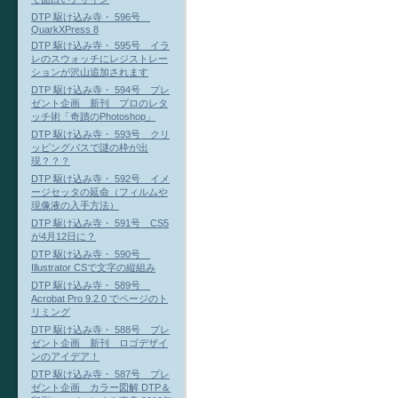
DTP 駆け込み寺・ 596号
QuarkXPress 8
DTP 駆け込み寺・ 595号 イラ
レのスウォッチにレジストレー
ションが沢山追加されます
DTP 駆け込み寺・ 594号 プレ
ゼント企画 新刊 プロのレタ
ッチ術「奇蹟のPhotoshop」
DTP 駆け込み寺・ 593号 クリ
ッピングパスで謎の枠が出
現？？？
DTP 駆け込み寺・ 592号 イメ
ージセッタの延命（フィルムや
現像液の入手方法）
DTP 駆け込み寺・ 591号 CS5
が4月12日に？
DTP 駆け込み寺・ 590号
Illustrator CSで文字の縦組み
DTP 駆け込み寺・ 589号
Acrobat Pro 9.2.0 でページのト
リミング
DTP 駆け込み寺・ 588号 プレ
ゼント企画 新刊 ロゴデザイ
ンのアイデア！
DTP 駆け込み寺・ 587号 プレ
ゼント企画 カラー図解 DTP＆