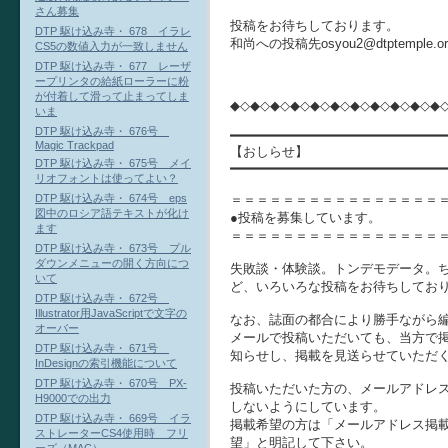
さん募集
投稿をお待ちしております。
DTP 駆け込み寺・ 678 イラレ
和尚への投稿先osyou2@dtptempl
CS5の数値入力が一致しません
DTP 駆け込み寺・ 677 レーザ
ープリンタの給紙ローラーに粉
が付着して滑って止まってしま
◆◇◆◇◆◇◆◇◆◇◆◇◆◇◆◇◆◇◆◇◆
いま
DTP 駆け込み寺・ 676号
━━━━━━━━━━━━━━━━━━━━━━━━━━━
Magic Trackpad
【おしらせ】
DTP 駆け込み寺・ 675号 メイ
━━━━━━━━━━━━━━━━━━━━━━━━━━━
リオフォントは使ってよい？
＝＝＝＝＝＝＝＝＝＝＝＝＝＝＝＝
DTP 駆け込み寺・ 674号 eps
図中のロシア語テキストが化け
●投稿を募集しています。
ます
＝＝＝＝＝＝＝＝＝＝＝＝＝＝＝＝
DTP 駆け込み寺・ 673号 プル
ダウンメニューの開く方向につ
失敗談・体験談。トンデモデータ。
いて
ど、いろいろな投稿をお待ちしてお
DTP 駆け込み寺・ 672号
Illustrator用JavaScriptで文字の
なお、誌面の都合により勝手ながら
オーバー
メールで投稿いただいても、当方で
DTP 駆け込み寺・ 671号
知らせし、掲載を見送らせていただ
InDesignの索引機能について
DTP 駆け込み寺・ 670号 PX-
投稿いただいた方の、メールアドレ
H9000での出力
しないようにしています。
DTP 駆け込み寺・ 669号 イラ
掲載希望の方は「メールアドレス掲
ストレーターCS4使用時 フリ
望」と明記して下さい。