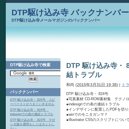
DTP駆け込み寺 バックナンバー
DTP駆け込み寺メールマガジンのバックナンバー
DTP 駆け込み寺・ 8
DTP駆け込み寺で検索
結トラブル
和尚
(
2015年3月31日 19:38
)
|
トラ
バックナンバー
DTP 駆け込み寺・ 824号
●写真素材 CD-ROM素材集 テクノ
DTP 駆け込み寺・ 825号 コピ
●indesignでの表の連結トラブル
ーペーストがうまくいきません
●インデザインに配置したPDFを切り
DTP 駆け込み寺・ 824号
●winでのモニタガンマ？
indesignでの表の連結トラブル
●Illustrator CS5のスクリプトについ
DTP 駆け込み寺・ 823号 マゼ
ンタ版を透明もしくはカットし
たい