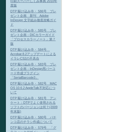
印刷スーパーしくみ事典 2010年
度版
DTP 駆け込み寺・ 586号 プレ
ゼント企画 新刊 Adobe
InDesign 文字組み徹底攻略ガイ
ド
DTP 駆け込み寺・ 585号 プレ
ゼント企画：DICカラーガイド
「プロセスカラーノート」第７
版
DTP 駆け込み寺・ 584号
Acrobat 8.2アップデートによる
イラレCS2の不具合
DTP 駆け込み寺・ 583号 プレ
ゼント企画：InDesign用バーコ
ード作成プラグイン
「SerialBarcode3」
DTP 駆け込み寺・ 582号 MAC
OS 10.6.2 AppleTalk不対応につ
いて
DTP 駆け込み寺・ 581号 アン
ケート：DTPでよく使用される
ソフトのバージョンは何？(2009
年末版)
DTP 駆け込み寺・ 580号 パチ
ンコ店のチラシ作成について
DTP 駆け込み寺・ 579号 「グ