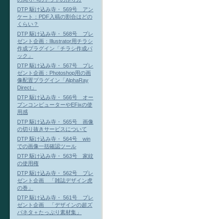
DTP 駆け込み寺・ 569号 アン
ケート：PDF入稿の割合はどの
くらい？
DTP 駆け込み寺・ 568号 プレ
ゼント企画：Illustrator用チラシ
作成プラグイン「チラシ作成パ
ック」
DTP 駆け込み寺・ 567号 プレ
ゼント企画：Photoshop用の画
像配置プラグイン「AlphaRay
Direct」
DTP 駆け込み寺・ 566号 オー
プンコンピューターやEFixの使
用感
DTP 駆け込み寺・ 565号 画像
の切り抜きサービスについて
DTP 駆け込み寺・ 564号 win
での画像一括確認ツール
DTP 駆け込み寺・ 563号 家紋
の使用権
DTP 駆け込み寺・ 562号 プレ
ゼント企画 「雑誌デザイン虎
の巻」
DTP 駆け込み寺・ 561号 プレ
ゼント企画 「デザインの超ズ
バネタ＋たっぷり素材集」