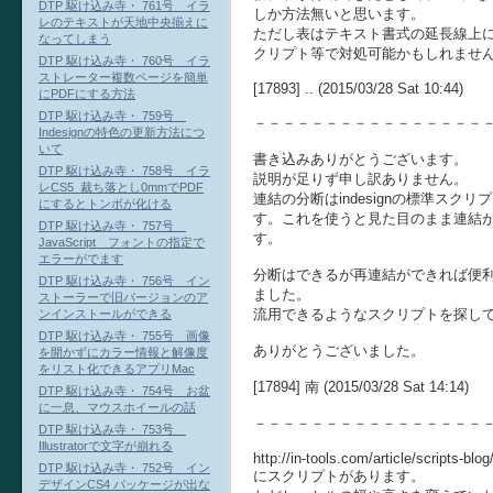
DTP 駆け込み寺・ 761号 イラ
しか方法無いと思います。
レのテキストが天地中央揃えに
ただし表はテキスト書式の延長線上に
なってしまう
クリプト等で対処可能かもしれませ
DTP 駆け込み寺・ 760号 イラ
ストレーター複数ページを簡単
[17893] .. (2015/03/28 Sat 10:44)
にPDFにする方法
DTP 駆け込み寺・ 759号
－－－－－－－－－－－－－－－－
Indesignの特色の更新方法につ
いて
書き込みありがとうございます。
DTP 駆け込み寺・ 758号 イラ
説明が足りず申し訳ありません。
レCS5_裁ち落とし0mmでPDF
連結の分断はindesignの標準スクリプト
にするとトンボが化ける
す。これを使うと見た目のまま連結
DTP 駆け込み寺・ 757号
す。
JavaScript フォントの指定で
エラーがでます
分断はできるが再連結ができれば便利
DTP 駆け込み寺・ 756号 イン
ました。
ストーラーで旧バージョンのア
流用できるようなスクリプトを探し
ンインストールができる
DTP 駆け込み寺・ 755号 画像
ありがとうございました。
を開かずにカラー情報と解像度
をリスト化できるアプリMac
[17894] 南 (2015/03/28 Sat 14:14)
DTP 駆け込み寺・ 754号 お盆
に一息、マウスホイールの話
－－－－－－－－－－－－－－－－
DTP 駆け込み寺・ 753号
Illustratorで文字が崩れる
http://in-tools.com/article/scripts-blo
DTP 駆け込み寺・ 752号 イン
にスクリプトがあります。
デザインCS4 パッケージが出な