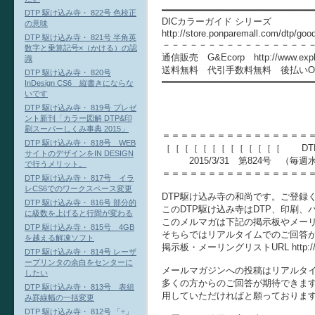
━━━━━━━━━━━━━━━━━━━━━━━━━━━
DTP 駆け込み寺・ 822号 色校正
DICカラーガイド シリーズ
の意味
http://store.ponparemall.com/dtp/good
DTP 駆け込み寺・ 821号 半角英
－－－－－－－－－－－－－－－－
数字と乗算記号×（かける）の認
通信販売 G&Ecorp http://www.explo
識
送料無料 代引手数料無料 後払いO
DTP 駆け込み寺・ 820号
━━━━━━━━━━━━━━━━━━━━━━━━━━━
InDesign CS6 縦書きにならな
いです
DTP 駆け込み寺・ 819号 プレゼ
ント新刊「カラー図解 DTP&印
刷スーパーしくみ事典 2015」
＝＝＝＝＝＝＝＝＝＝＝＝＝＝＝＝
DTP 駆け込み寺・ 818号 WEB
［［［［［［［［［［［［［ DT
サイトのデザインをIN DESIGN
2015/3/31 第824号 （毎
で行うメリット。
＝＝＝＝＝＝＝＝＝＝＝＝＝＝＝＝
DTP 駆け込み寺・ 817号 イラ
レCS6でのワークスペース変更
DTP駆け込み寺の和尚です。ご登録
DTP 駆け込み寺・ 816号 部分的
このDTP駆け込み寺はDTP、印刷
に級数を上げると行間が変わる
このメルマガは下記の掲示板やメーリ
DTP 駆け込み寺・ 815号 4GB
そちらではリアルタイムでのご回答
を越える解凍ソフト
掲示板・メーリングリストURL http://www
DTP 駆け込み寺・ 814号 レーザ
ープリンタの余白をセンターに
メールマガジンへの投稿はリアルタ
したい
多くの方からのご回答が期待できま
DTP 駆け込み寺・ 813号 表組
用していただければと願っておりま
み罫線幅の一括変更
DTP 駆け込み寺・ 812号 「÷」