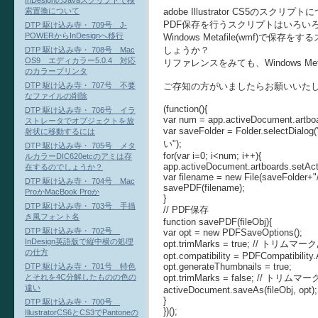
InDesignのJavaスクリプトで検
adobe Illustrator CS5のス
索置換について
PDF保存を行うスクリプトはいろい
DTP 駆け込み寺・ 709号 J-
POWERからInDesignへ移行
Windows Metafile(wmf)
しょうか？
DTP 駆け込み寺・ 708号 Mac
OS9 エディカラー5.0.4 対応
リファレンスをみても、Windows M
のカラープリンタ
ご存知の方がいましたらお願いいた
DTP 駆け込み寺・ 707号 不要
なファイルの削除
(function(){
DTP 駆け込み寺・ 706号 イラ
var num = app.activeDocument.artboa
ストレータでオブジェクトを放
var saveFolder = Folder.sel
射状に移動するには
い");
DTP 駆け込み寺・ 705号 メタ
for(var i=0; i<num; i++){
ルカラーDIC620etcのアミは存
app.activeDocument.artboards.setActi
在するのでしょうか？
var filename = new File(saveFolder+"/
DTP 駆け込み寺・ 704号 Mac
savePDF(filename);
ProかMacBook Proか
}
DTP 駆け込み寺・ 703号 手描
// PDF保存
き風フォント名
function savePDF(fileObj){
DTP 駆け込み寺・ 702号
var opt = new PDFSaveOptions();
InDesign英語版で縦中横の処理
opt.trimMarks = true; // トリムマ
の仕方
opt.compatibility = PDFCompatibili
opt.generateThumbnails = true;
DTP 駆け込み寺・ 701号 特色
opt.trimMarks = false; // トリム
とそれを4C分解したものの色の
違い
activeDocument.saveAs(fileObj, opt);
}
DTP 駆け込み寺・ 700号
})();
IllustratorCS6とCS3でPantoneの